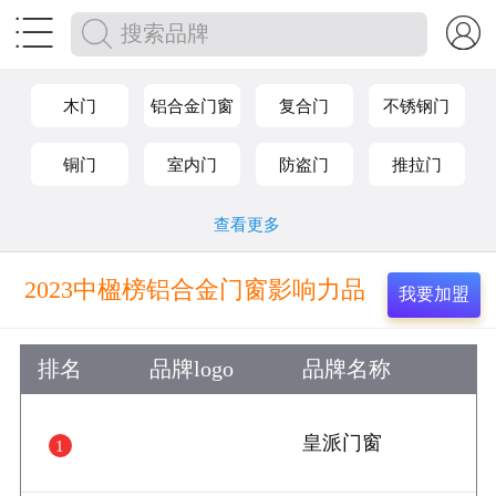


木门
铝合金门窗
复合门
不锈钢门
铜门
室内门
防盗门
推拉门
平开门
阳光房
纱窗
查看更多
2023中楹榜铝合金门窗影响力品
我要加盟
牌
排名
品牌logo
品牌名称
皇派门窗
1