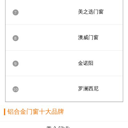
美之选门窗
7
澳威门窗
8
金诺阳
9
罗澜西尼
10
铝合金门窗十大品牌