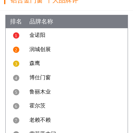
"铝合金门窗"十大品牌评
选
排名
品牌名称
好评数
好评
金诺阳
1

4
润城创展
2

5
森鹰
3

12
博仕门窗
4

10
鲁丽木业
5

9
霍尔茨
6

6
老赖不赖
7