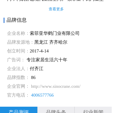
持原创设计，力图引领时下木门设计风尚。公司
查看更多
旗下共设“华鹤木门”和“索菲亚木门”两大品牌。顺
品牌信息
应了当前木门市场品类、风格多样化的发展趋
企业名称：
索菲亚华鹤门业有限公司
势，满足了各年龄段消费者对高品质木门的需
品牌发源地：
黑龙江 齐齐哈尔
求。 索菲亚华鹤门业生产基地坐落在美丽的鹤城
创立时间：
2017-4-14
——齐齐哈尔，占地面积15.2万平方米，总投资达
广告词：
专注家居生活六十年
6亿元人民币。生产基地拥有亚洲领先的超大规模
企业法人：
付齐江
自动生产线，使用专业化木工生产设备，配备全
品牌指数：
86
套德国原装进口生产线，装备技术处国际前沿，
企业官网： http://www.sinocrane.com/
是国内木门行业内的顶尖生产基地之一，其先进
官方电话：
4006577766
的数控装备确保了产品生产的高精度，被誉为中
国木门行业的数字化“梦工厂”。 索菲亚华鹤门业
产品测评
品牌头条
行业新闻