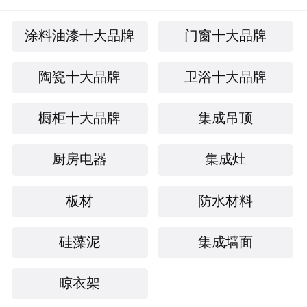
合”设计风格。华鹤木门创造性的采用浮雕、拉丝
等工艺技术，凸显木材的纹理，品质于细节之处
涂料油漆十大品牌
门窗十大品牌
静静流淌，带来一份清新自然的生活。在制造
陶瓷十大品牌
卫浴十大品牌
上，每一樘华鹤木门从框架的制作到最后成品门
的出厂，要经过木材干燥到配料、机加、涂饰、
橱柜十大品牌
集成吊顶
包装等100余道工序，这是华鹤木门赖以生存的基
础。 华鹤木门现已建立起产品销售、客户服务、
厨房电器
集成灶
物流配送为一体的终端市场营销体系，依托合资
公司的渠道、营销、服务等多方面的优势资源，
板材
防水材料
华鹤木门目前全国已有门店250家，覆盖省份23
硅藻泥
集成墙面
个，城市244个，并不断快速推广全国门店布局，
为广大消费者提供全流程、全方位的产品服务和
晾衣架
家庭装修系统解决方案。