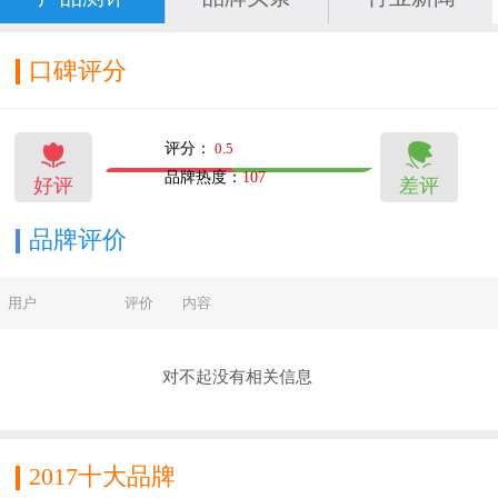
在索菲亚家居广州总部设立运营中心，在供应渠
道上，建立起集产品销售、客户服务、物流配送
口碑评分
为一体的终端市场服务体系，索菲亚华鹤门业可
在全国范围内为广大消费者提供家庭装修系统解


评分：
0.5
决方案。 华鹤木门，是索菲亚华鹤门业有限公司
品牌热度：
107
好评
差评
10
12
旗下针对家居消费市场中高端消费者的木门品
牌。凭借60余年丰富实木家具、木门制造经验，
品牌评价
华鹤木门给消费者群体带来了众多经典品款，以
用户
评价
内容
实力赢得了市场和消费者的支持。 华鹤木门聘请
享誉全球的知名设计大师主导产品设计，大力提
对不起没有相关信息
升华鹤木门产品设计实力，将欧洲的创意、日本
的细腻、中国的人文巧妙融合，高度统一，由此
而形成了华鹤木门独具特色的“世界与东方的融
2017十大品牌