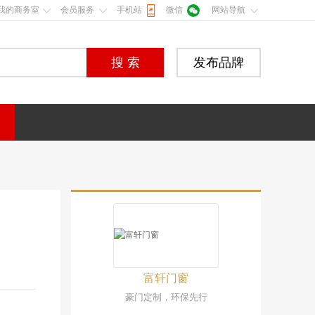
我的商务室
会员服务
手机站
微信
网站导航
搜 索
发布品牌
李先生
您好，我想加盟铝合金门窗！
富轩门窗
豪门定制，环保先行