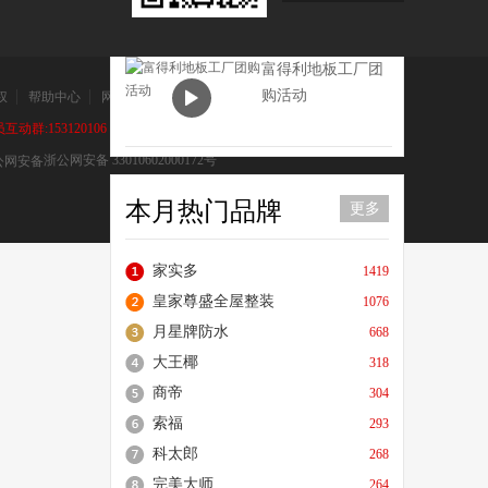
科麦隆品牌奇迹。
富得利地板工厂团

购活动
权
帮助中心
网站地图
动群:153120106
浙公网安备 33010602000172号
本月热门品牌
更多
家实多
1419
皇家尊盛全屋整装
1076
月星牌防水
668
大王椰
318
商帝
304
索福
293
科太郎
268
完美大师
264