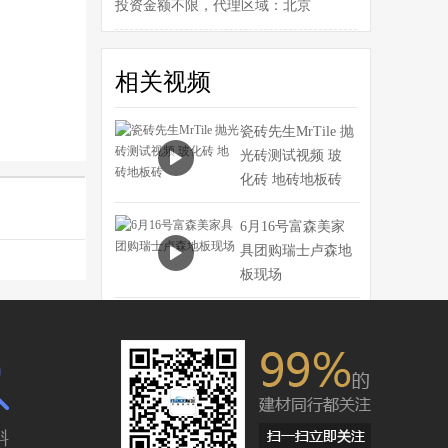
投资金额不限，代理区域：北京
李先生
相关视频
您好，我想加盟铝合金门窗！
瓷砖先生MrTile 抛

光砖测试视频 玻
化砖 地砖地板砖
6月16号富森美家

具团购瑞士卢森地
板现场
《建材大搜索》生

活家地板
科麦隆地板董事长
斜

丁建福携明星，创