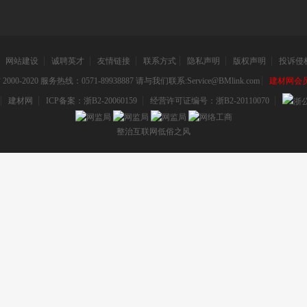
网站建设
诚聘英才
友情链接
联系方式
隐私声明
版权声明
投诉侵
000-2020 服务热线：0571-89938887 请与我们联系:Service@BMlink.com
建材网会员互
：
建材网
ICP备案：浙B2-20060159
经营许可证编号：浙B2-20110070
整治互联网低俗之风