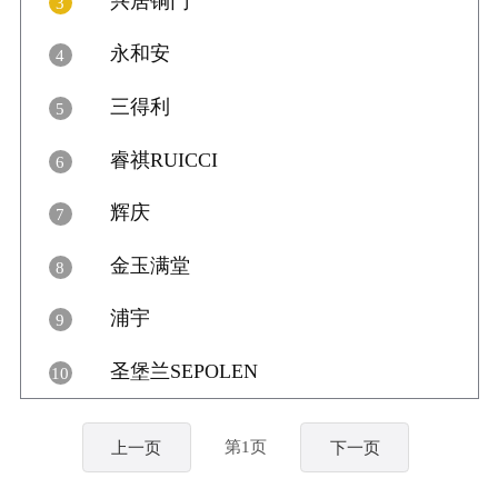

17
兴居铜门
3

4
永和安
4

1
三得利
5

4
睿祺RUICCI
6

12
辉庆
7

6
金玉满堂
8

3
浦宇
9

1
圣堡兰SEPOLEN
10

3
第1页
上一页
下一页