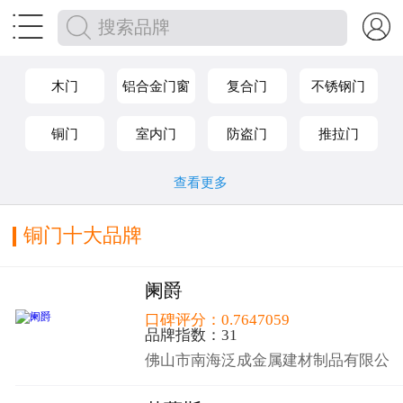


木门
铝合金门窗
复合门
不锈钢门
铜门
室内门
防盗门
推拉门
平开门
阳光房
纱窗
查看更多
铜门十大品牌
阑爵
口碑评分：0.7647059
品牌指数：31
佛山市南海泛成金属建材制品有限公
司