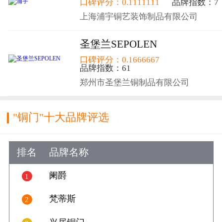
口碑评分：0.1111111
品牌指数：7
上海浦宇铜艺装饰制品有限公司
圣堡兰SEPOLEN
口碑评分：0.1666667
品牌指数：61
郑州市圣堡兰铜制品有限公司
"铜门"十大品牌评选
排名
品牌名称
好评数
好评
阑爵
1

13
梵蒂斯
2