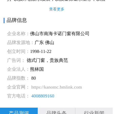
誉为宗旨”的企业信条，走上一条自主创新的发展
查看更多
之路，在创业过程中，公司始终将先进的开发理
品牌信息
念和高标准的质量放在首位，所承接的门窗工程
企业名称：
佛山市南海卡诺门窗有限公司
合格率全部为100%，本公司引进整套国际先进水
品牌发源地：
广东 佛山
平的生产线，产品畅销于国内外。“精益求精，不
创立时间：
1998-11-22
断创新”的卡诺人热忱欢迎海内外客户前来洽淡业
广告词：
德式门窗，贵族典范
务。
企业法人：
熊林国
品牌指数：
80
企业官网： https://kanomc.bmlink.com
官方电话：
4008809160
产品测评
品牌头条
行业新闻