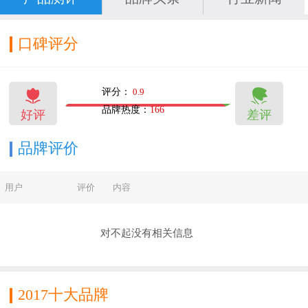
口碑评分


评分：
0.9
品牌热度：
166
好评
差评
48
5
品牌评价
用户
评价
内容
对不起没有相关信息
2017十大品牌