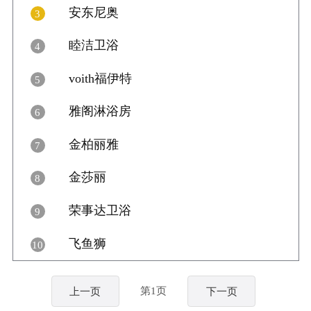

34
安东尼奥
3

12
睦洁卫浴
4

11
voith福伊特
5

6
雅阁淋浴房
6

3
金柏丽雅
7

6
金莎丽
8

5
荣事达卫浴
9

10
飞鱼狮
10

14
第1页
上一页
下一页