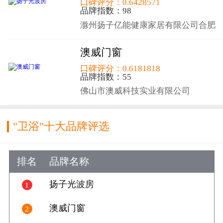
口碑评分：0.6428571
品牌指数：98
滁州扬子亿能健康家居有限公司合肥
分公司
澳威门窗
口碑评分：0.6181818
品牌指数：55
佛山市澳威科技实业有限公司
"卫浴"十大品牌评选
排名
品牌名称
好评数
好评
扬子光波房
1

9
澳威门窗
2