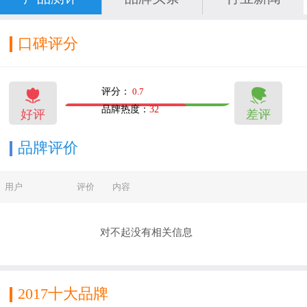
口碑评分


评分：
0.7
品牌热度：
32
好评
差评
9
4
品牌评价
用户
评价
内容
对不起没有相关信息
2017十大品牌