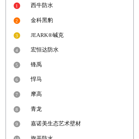
好评数
好评
西牛防水
1

11
金科黑豹
2

12
JEARK®碱克
3

15
宏恒达防水
4

14
锋禹
5

12
悍马
6

5
摩高
7

23
青龙
8

25
嘉诺美生态艺术壁材
9

20
旗开防水
10