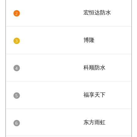
宏恒达防水
2
博隆
3
科顺防水
4
福享天下
5
东方雨虹
6