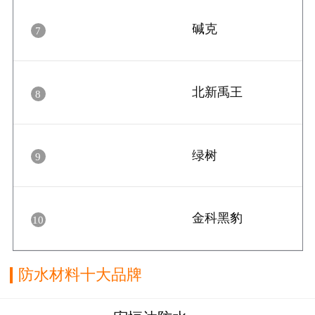
碱克
7
北新禹王
8
绿树
9
金科黑豹
10
防水材料十大品牌