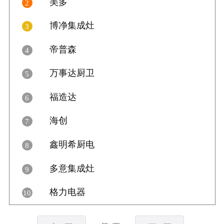

12
美多
2

17
博净集成灶
3

17
帝普森
4

7
万事达厨卫
5

17
福造达
6

13
海创
7

19
鑫明希厨电
8

19
多意集成灶
9

12
格力电器
10

10