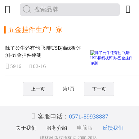


五金挂件生产厂家
除了公牛还有他 飞雕USB插线板评
测-五金挂件评测

5916
02-16

第1页
上一页
下一页

客服电话：
0571-89938887
关于我们
服务介绍
电脑版
反馈我们
建材网 版权所有 © 2000-2018