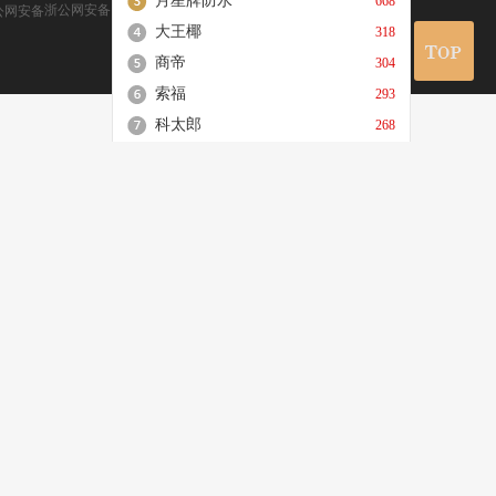
月星牌防水
668
浙公网安备 33010602000172号
大王椰
318
商帝
304
索福
293
科太郎
268
完美大师
264
强陶陶瓷
227
皇家领秀
222
相关十大品牌
门窗十大品牌
铝合金门窗十大品牌
定制家居十大品牌
板材十大品牌
油漆涂料十大品牌