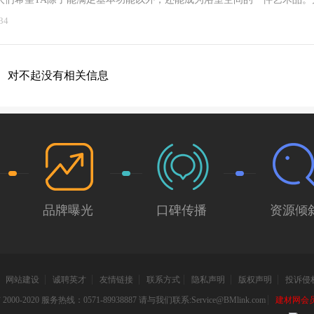
计提出了更高的要求。今天，小编就为大家介绍一款设计感超强的法恩莎
34
。外观产品品牌：法恩莎卫浴产品型号：FPGM46132F评测地点：佛山
前眼看到浴室柜似乎是结识了一位温润如水般的女子，洁白的躯体如流水
弧、线条都处理得非常优雅得体，静若处子般矗立在浴室的一角。造型从
对不起没有相关信息
浴室柜对每一个细节都精雕细琢，面盆边缘采用超薄设计向外延展开来，
观。胡桃木色的主体柜撞色搭配白色的柜体抽屉，显得色彩活跃灵动，收
计与上部的面盘弧线遥相呼应，造型优美、风格统一。功能除了优雅的造
不可少的。吊柜的边缘也采用流线型圆角设计，让产品有种延展的视觉感
计，打开镜柜里面是隔板收纳空间，侧面还有三格见光的小收纳空间，一
调。较值得一提的是面盆两侧延展开来的空间，把它作为毛巾杆的设计，
毛巾显得更方便快捷。材质这款浴室柜的柜体采用进口实木材质，运用国
无尘、自动化喷漆工艺处理，附着力强、硬度高、抗老化等优点，对于经
室柜，无疑延长使用寿命。在测试镜柜柜门的开合时，手感顺畅，柜门角
品牌曝光
口碑传播
资源倾
屉五金件都采用精品材质，推拉顺畅，阻尼设置，轻轻一推就能关上。让
间。【评测小结】这款浴室柜较大亮点在于造型的设计，流线型圆弧角的
种无限延展的感受，白色与胡桃木色的主体搭配，再配以少量的银色金属
。功能上除了满足较基本的收纳洗漱以外，面盆两侧的毛巾挂设计，将功
！网友评论
网站建设
诚聘英才
友情链接
联系方式
隐私声明
版权声明
投诉侵
000-2020 服务热线：0571-89938887 请与我们联系:Service@BMlink.com
建材网会员互