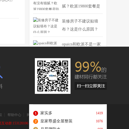
浴室柜，
腻？欧派19800套餐是
市法恩莎
陷阱吗？
般的灵
装修房子不建议贴墙
整体到局
布？这是什么原因？
盆侧方的
纳柜两侧
型以外，
opaicn和欧派不是一家
受。此
opaicn和欧派的区别
隐一显，
这点非常
竹木纤维集成墙面骗局
内著名的
何时了？深入了解避免
常都处在
做了静音
上当受骗
斜
你享受安
造型让我
本月热门品牌
更多
包边，显
能与设计
家实多
1419
权
帮助中心
网站地图
皇家尊盛全屋整装
1076
动群:153120106