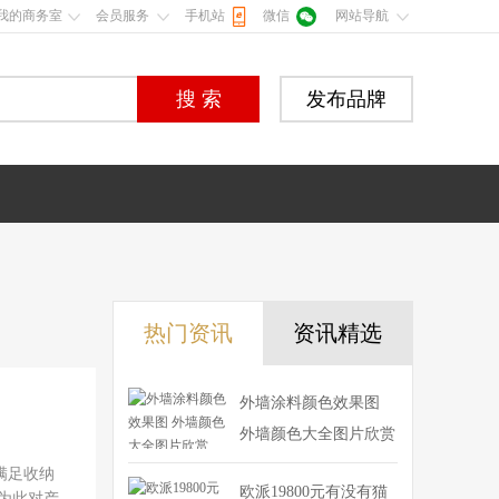
我的商务室
会员服务
手机站
微信
网站导航
搜 索
发布品牌
热门资讯
资讯精选
外墙涂料颜色效果图
外墙颜色大全图片欣赏
满足收纳
欧派19800元有没有猫
为此对产