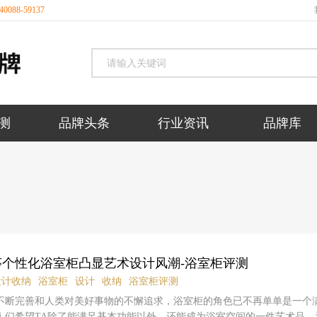
088-59137
测
品牌头条
行业资讯
品牌库
莎个性化浴室柜凸显艺术设计风潮-浴室柜评测
设计收纳
浴室柜
设计
收纳
浴室柜评测
不断完善和人类对美好事物的不懈追求，浴室柜的角色已不再单单是一个
人们希望TA除了能满足基本功能以外，还能成为浴室空间的一件艺术品。