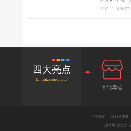
品的外观造型设
2017-02-16 08:57:
相信你一定会喜欢
卫浴总部展厅靠
动，每一处的圆
部，法恩莎这款
弧形线条优雅美
依然采用弧形设
基本的功能是必
外，还有镜柜设
避免造型呆板单
四大亮点
新颖独特，取放
品牌油漆，经过
Bmlink.com/brand/
潮湿环境里的浴
商铺导流
处理；浴室柜抽
静舒适的卫浴空
们在视觉上有一
得大气品质感强
结合，堪称完美
关于我们
建材通服务
建材网
版权所有 2