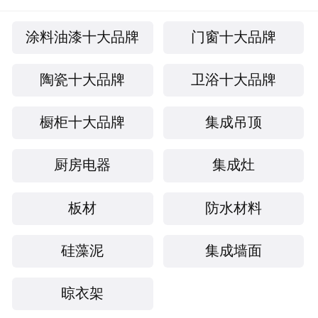
球欧路莎已跻身世界高端卫浴行列，于70多个国
家进地了商标注册，产品远销100多个国家，并开
涂料油漆十大品牌
门窗十大品牌
设了多家境外品牌专卖店。同时公司还与红星美
陶瓷十大品牌
卫浴十大品牌
凯龙、居然之家、好美家、喜盈门、百安居、圣
戈班等国内外多家大型建材市场建立了战略合作
橱柜十大品牌
集成吊顶
关系。
展望未来，ORANS欧路莎人将以“志在为客户提
厨房电器
集成灶
供较佳卫浴解决方案”为企业使命，为实现“全球
卫浴品牌”的企业愿景而不懈努力！
板材
防水材料
硅藻泥
集成墙面
晾衣架