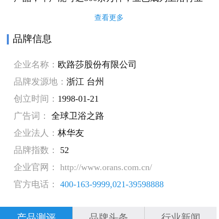
的领军者，是行业相关标准的起草和制定单位之
查看更多
一。
品牌信息
公司秉承高科技发展道路，与德国、意大利的相
企业名称：
欧路莎股份有限公司
关研发机构及国内知名高校、设计公司等建立了
品牌发源地：
浙江 台州
长期友好合作关系，组建了技术实力雄厚的研发
创立时间：
1998-01-21
设计团队和研发技术中心。拥有UV静电喷涂烤漆
广告词：
全球卫浴之路
技术、纳米抗菌自洁釉技术、感应?–触摸一体化
企业法人：
林华友
电控技术、HPG微型水能发电技术、吸入式花洒
品牌指数：
52
喷淋技术、超逸水力按摩技术、全自动感应技
企业官网： http://www.orans.com.cn/
术、座便器智能清洗技术等业界领先的产品技
官方电话：
400-163-9999,021-39598888
术，以及包括“节能环保”、“实用新型”、“外观设
计”等在内的150余项科研成果和发明专利，致力
产品测评
品牌头条
行业新闻