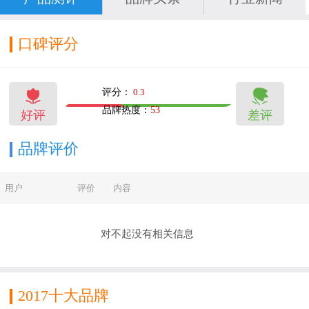
于为消费者提供智能化、艺术化、人性化的卫浴
产品。
口碑评分
ORANS欧路莎产品率先通过欧盟CE认证、法国
ACS认证等。企业全面通过ISO9001：2008质量管


评分：
0.3
理体系和ISO14001：2004环境管理体系双体系认
品牌热度：
53
好评
差评
1
2
证，同时还获得了“中国节水产品认证”“绿色环保
企业”认证，并先后被评为“全国质量、信誉双保
品牌评价
障示范单位”、“全国消费者用户满意企业”。
用户
评价
内容
目前，在北京、上海、波兰、澳大利亚等地均开
设了销售分公司，国内销售网络遍布全国30多个
对不起没有相关信息
省、市、自治区，在全国各大中城市拥有300多个
代理商和600多间专卖店，能很好的为顾客提供设
计、安装、维修等售前、售中、售后服务。在全
2017十大品牌