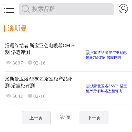


澳斯曼
浴霸终结者 斯宝亚创电暖器CM评
测-浴霸评测

3807
02-16

澳斯曼卫浴AS8021浴室柜产品评
测-浴室柜评测

5042
02-16

第1页
上一页
下一页