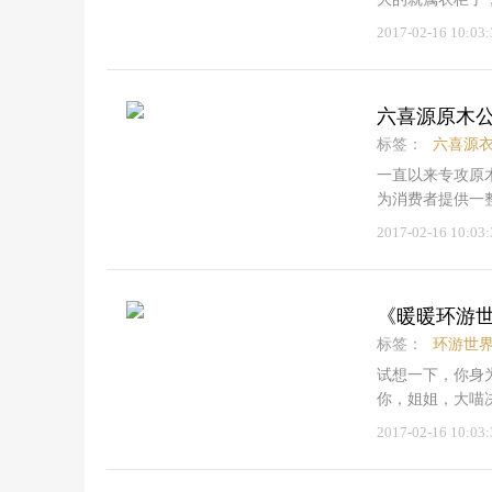
的价格、可容纳的
2017-02-16 10:03:
测室带来的是兔
评测。兔宝宝的
质，设计了上衣
六喜源原木公
收纳做到省心、
供权威专业的家
标签：
六喜源
不对称，宣扬环保、
一直以来专攻原
改为@)。外观
为消费者提供一
稳定性能，从而
整木家装是指多
2017-02-16 10:03:
使用寿命。这款
提供一整套原木
皮质十字格纹，
一个体验店里，
显得十分典雅大
家装的研发与生
时下常用、易褶
《暖暖环游
解。因此，当六
间巨大，垂坠无
者产生疑惑：六
标签：
环游世
齐地归类，使用
威人士参观六喜
试想一下，你身
度上利用衣柜内
观上看，六喜源
你，姐姐，大喵
兔宝宝优质抽轨
全感，也更添家
和神吐槽大喵的
2017-02-16 10:03:
无声。不锈钢轨
衣柜色彩是影响
爱好者，又热衷
季衣物和被褥存
于百搭颜色，较
暖暖环游世界：
间。PChous
衣柜时，测评团