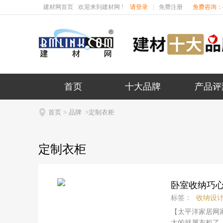
建材网首页
欢迎来到建材网 !
请登录
|
免费注册
免费咨询：40
首页
十大品牌
产品评

首页
>
品牌
>定制衣柜
定制衣柜
卧室收纳巧心
标签：
收纳设
【太平洋家居网
大的就属衣柜了