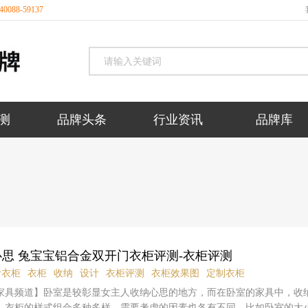
088-59137
测
品牌头条
行业资讯
品牌库
思 兔宝宝铝合金双开门衣柜评测-衣柜评测
计衣柜
衣柜
收纳
设计
衣柜评测
衣柜效果图
定制衣柜
家具频道】卧室是较彰显女主人收纳心思的地方，而在卧室的家具中，收
，衣柜的样式组合多种多样，需要考虑的因素也各有不同，比如卧室的大