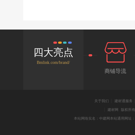
否收费：免费（以
长使用寿命，再
得知，那是原木
服的诱人，这款
论是铝合金还是
馆衣柜保持了原
世界》和《暖暖
木，如有着缅甸
趣玩法！融入街
命，还能保护衣
体色调以甜蜜的
到位紧接着，记
游戏很好地把握
角处、雕花处，
的怀抱！这么新
了解到，六喜源
漫气息，甜美的
四大亮点
和耐力。六喜源
特色，那就是换
是因为与机器雕
的衣服。接到任
Bmlink.com/brand/
稳定性不受破坏
进继续环游了。
商铺导流
给人一种踏实感
了！还有很多充
料，能为衣物提
和衣裳，其实早
养生期，木材稳
家展示了诱人的
原木公馆评测结
疯狂，游戏里部
体现出企业的用
配评选赛的设定
关于我们
建材通服务
点或证实其描述
道了。万种可以
建材网
版权所有 2
也有！还有令人
本站网络实名：中建网本站通用网址
以抽取梦幻卡牌
游戏对女性玩家
的制作材料，可