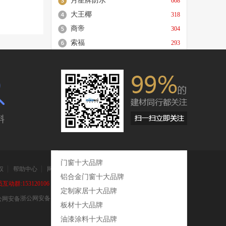
月星牌防水
668
有华丽衣
。网友评
源原木公
暖暖环游
大王椰
318
口稀缺原
剧情和有
商帝
304
使用寿
？游戏整
索福
细节处理
293
品位），
衣柜的拐
科太郎
入大自然
268
色。笔者
光般的浪
完美大师
264
考验技术
玩法别具
强陶陶瓷
227
的方式，
动又保暖
的韧度和
皇家领秀
222
就可以前
匀醇厚，
就无法前进
斜
填充材
战。女人
过2年超长
要，为玩
相关十大品牌
对六喜源
的衣服而
美，处处
是事！搭
门窗十大品牌
赞同其观
大赛就知
权
帮助中心
网站地图
铝合金门窗十大品牌
到的这里
动群:153120106
者钻石可
定制家居十大品牌
浙公网安备 33010602000172号
可以看出
板材十大品牌
程中掉落
油漆涂料十大品牌
之旅哟！