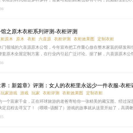
空间等等，这个时候一款分区间隔合理的衣柜就显得尤为重要了。今天PCh
36
宝宝的铝合金双开门整体衣柜，从外观、细节、以及功能分区方面作一个
这款铝合金双开门整体衣柜，外观造型为国际大咖级设计师出品，使用了
区、挂放区、小物整理区等等，分区间隔合理，较大程度利用垂直空间收
馆之原木衣柜系列评测-衣柜评测
放心。太平洋家居网评测中心：太平洋家居网评测室秉持公平公开公正的
居产品评测资讯，搭建消费者了解产品信息的平台，降低消费者与厂商之
衣柜原木
原木
衣柜
六喜源
衣柜评测
衣柜效果图
定制衣柜
节能的消费趋势。欢迎广大网友、厂商互动：yangsheng#pchouse.com.c
木门领域的六喜源原木公馆，今年宣布把工作重心放在整木家装的研发和
材质体验在材质使用上采用的是兔宝宝的顺芯生态板，大大提高板材在使用
整套原木全屋定制方案，在行业内引起广泛讨论。据了解，六喜源原木公
有效弥补传统生态家具板表层易鼓泡脱胶、易翘曲变形等缺陷，有助于延
种建材家居用品的结合，包括门、橱柜、衣柜、护墙板等原木产品，旨在
36
衣柜的造型由国际大咖级设计师亲手操刀设计，主色调为枣红色，柜门上
制品的家装解决方案。整木家装模式的推出，把门、衣柜、墙板等木质产
衣柜上的把手设计成复古的金属式样，小小的把手上篆刻了繁复的花纹，
让消费者更直观地体验到居室空间的“实景”。据悉，六喜源此前虽一直有
方。多功能收纳分区挂衣设计衣柜中划分的挂衣区一般用来挂衬衫、西服
产工作，但企业主推原木门，很多消费者对六喜源其他整木家装产品并不
皱的衣服，定制衣柜中，上衣区可以根据衣柜使用人数进行多区间设计。
世界：新篇章》评测：女人的衣柜里永远少一件衣服-衣柜
喜源原木公馆宣布把工作重心转移到整木家装，主打原木全屋定制时，有
褶皱，让您的爱衣历久弥新。叠放设计主要存放平时不常用的衣物和杂物
喜源的其他产品如何？会和它的原木门一样出色吗？近日，记者随家居行
界玩家游戏
游戏
玩家
衣柜评测
衣柜效果图
定制衣柜
起来非常方便，让衣柜整洁大方。叠放区设计大空间容量，分区设计合理
源原木公馆，对其原木衣柜系列产品的评测进行跟踪报道。观：色泽稳重
为一个富家千金，正在环球旅游的老爸寄给你一张精美的藏宝图。经过深
部的垂直空间，从此告别乱糟糟的衣柜，让您的爱衣整洁如初。抽屉设计
原木公馆的原木衣柜延续了六喜源一贯的风格:稳重大气的原木色泽，给人
决定启程去寻宝了！（喂喂~该醒了）游戏的故事就从这里开始了，高调
，可以放置小件物品，如领带、袜子、饰品、围巾等小件。使用几十年，
的气息。走近看，衣柜上多处雕有雕花，使整个衣柜沉稳中不失活泼。众
出现，也为剧情添加了不少搞笑、诙谐的气氛！如果你是一个不能抗拒华
35
道推拉更顺滑，让您的饰物触手可及。被褥区衣柜顶部划分有被褥放置区
家居格调的一个因素，衣柜颜色选对了是对家居环境的一个点缀。而原木
于服装搭配，那么《暖暖环游世界：新篇章》便是您的较佳游戏选择！游
放于内，空间设计合理，容量巨大，从此再也不用担心闲置衣物占据衣柜
容易与整体家居风格形成协调。闻：木材芳香沁心脾在近处观察六喜源原
新篇章游戏类型：模拟游戏开发商：RUNHAOYAO发行商：猎豹移动，阿
e编辑点评：兔宝宝铝合金双开门衣柜，外观古典优雅，材质使用顺芯生态板
成员对油漆味的评价是未闻到刺鼻气味。但记者明显闻到轻微的芳香，进