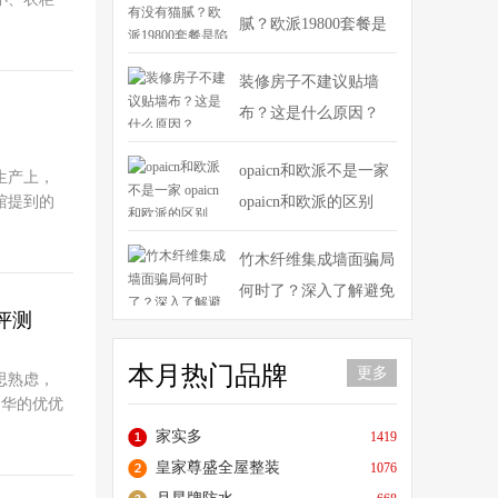
ouse评
腻？欧派19800套餐是
全方位的
陷阱吗？
顺芯板材
装修房子不建议贴墙
纳，卧室
布？这是什么原因？
原则，提
间的信息
n(请将#
opaicn和欧派不是一家
生产上，
过程中的
馆提到的
opaicn和欧派的区别
长衣柜的
为消费者
的花纹为
品陈列在
竹木纤维集成墙面骗局
整体配合
从事整木
何时了？深入了解避免
、外套等
十分了
挂衣区空
评测
上当受骗
不少消费
，衣服整
业几位权
，较大程
本月热门品牌
大气从外
更多
思熟虑，
抽屉采用
满满的安
奢华的优优
依然顺畅
所周知，
丽服装的
家实多
1419
，可将过
的颜色属
戏名称：
的储存空
皇家尊盛全屋整装
1076
木公馆的
里游戏是
，有助于延
一步了解