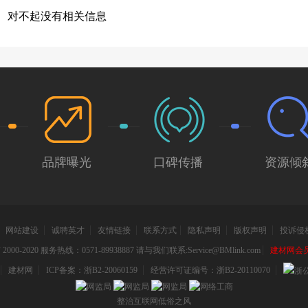
AppStore为准）暖暖环游世界，这里你不仅可以享受到旅游的魅力，还
加上挂放、叠放、抽屉等多功能收纳分区设计，实在是卧室收纳的好帮手
散发的芬芳。打开衣柜的抽屉，依然能闻到一样的木材芳香。可见，六喜
对不起没有相关信息
日系女性换装类手游新作《暖暖环游世界：新篇章》，也是继暖暖系列《
生态板，没说明白
木的本质。据六喜源原木公馆总经理王彬介绍，六喜源的木材均为国外进
的换装物语》之后的又一大作品，一改传统养成玩法，加入了丰富多彩的
国宝之称的柚木等珍贵木材。这些木材所散发的芳香能驱蚊虫，延长衣柜
头风裤，小洋装，蕾丝等各种时下流行元素，潮女百搭们你们准备好了吗
物不受损坏；同时还有安神的效果，能为家人营造舒适的居住环境。摸：
粉色为主，精致的卡通人物也是萌萌哒（特别是优优姐姐哦，高调奢华有
者用手细细抚摸六喜源原木公馆的原木衣柜表面，发现表面平滑细腻，连
住少女的细腻心思。风景这边独好，蓝天、碧海、阳光、沙滩让人不禁投
也没有发现有油漆凸起的情况。在雕刻方面，六喜源的原木衣柜也颇具特
颖美感的画面设计给玩家超高舒适度的游戏体验，总能让小编想着海浪阳
衣柜上的雕花均为超过十年从业经验的老师傅们一笔一划雕刻而成，十分
水果妹穿着草裙戴着花圈在夏威夷吉他声和森巴节奏中轻轻摆动。游戏的
原木公馆负责人表示，六喜源原木公馆之所以选择手工雕刻这样比较费力
装。在环游的过程会遇到很多有趣的突发事件，比如夜间上山要穿便于行
刻相比，手工雕刻更加立体生动，而且更易于保护木材的原木质，使木材
务之后，玩家只要根据相应类型来帮暖暖换装。接着点击暖暖面前的光圈
。敲：声音醇厚此外，测评人员用手敲打衣柜各处，衣柜所发出的声音均
如何判断是否过关呢，评委就是高品位的神吐槽大喵，要注意得到F评价
品牌曝光
口碑传播
资源倾
。据六喜源王总介绍，六喜源本身所选的材料密度较大，且衣柜无拼接及
满挑战的关卡，暖暖只需要用独具匠心的服饰搭配迎接一个又一个任务挑
供一个健康无害的环境，为家人健康保驾护航。再者，六喜源的木材均经
已有机地融为一体，不可分割。暖暖环游世界也是紧紧把握女性的内心需
定性强，能有效解决木材变形、开裂问题，延长衣柜使用寿命。从评测团
精美服饰的同时，玩家可以搭配各具特色的服饰流派。有的女人也为漂亮
果来看，六喜源不仅精于原木门研发与制造，在原木衣柜上也追求尽善尽
分高大上的衣服也需要钻石来购买，但对于天生爱美的少女来说，这都不
心及细心。声明：新浪网登载此文出于传递更多信息之目的，并不意味着
也很出色，这里可以看到其他玩家上榜的作品，有多美，你看过世界服装
网站建设
诚聘英才
友情链接
联系方式
隐私声明
版权声明
投诉侵
。网友评论
换装的部件，缎带、轻纱、花边、条纹一切你能想到的这里都有，你想不
000-2020 服务热线：0571-89938887 请与我们联系:Service@BMlink.com
建材网会员互
流连忘返的谜之阁、梦之阁、幻之阁，相当于你身边的精品屋，用金币或
：
建材网
ICP备案：浙B2-20060159
经营许可证编号：浙B2-20110070
，为玩家展现了较为时尚尖端的配饰设计，项链、手饰、发带、蝴蝶结，
是多用心！部分服饰需要跟老板娘搞好关系才能解锁哦。此外，在游戏过
整治互联网低俗之风
以去制作工坊做成服饰哦，暖暖世界满满的都是诱人的服饰，真是个奇妙