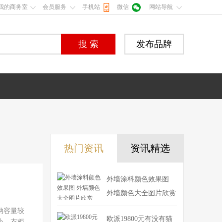
我的商务室
会员服务
手机站
微信
网站导航
搜 索
发布品牌
热门资讯
资讯精选
外墙涂料颜色效果图
外墙颜色大全图片欣赏
纳容量较
欧派19800元有没有猫
小、衣柜