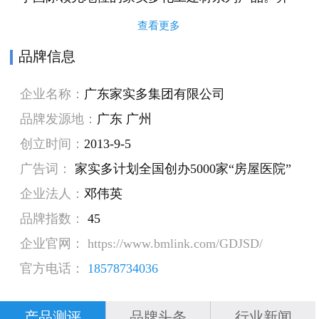
且为顾客提供必需的测试及完美的防水系统解决
查看更多
方案，作为全球化工建材领域的著名品牌,家实多
品牌信息
一直以优质的产品及优良的服务，加上公司不断
企业名称：
广东家实多集团有限公司
的研究、产品创新来保证将来中国市场发展需
品牌发源地：
广东 广州
求。
创立时间：
2013-9-5
广告词：
家实多计划全国创办5000家“房屋医院”
企业法人：
邓伟英
品牌指数：
45
企业官网： https://www.bmlink.com/GDJSD/
官方电话：
18578734036
产品测评
品牌头条
行业新闻