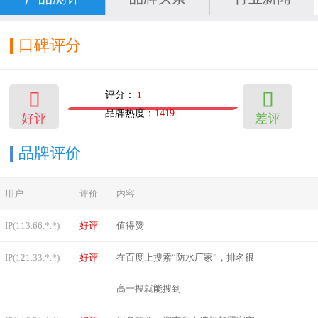
口碑评分


评分：
1
品牌热度：
1419
好评
差评
745
14
品牌评价
用户
评价
内容
IP(113.66.*.*)
好评
值得赞
IP(121.33.*.*)
好评
在百度上搜索“防水厂家”，排名很
高一搜就能搜到