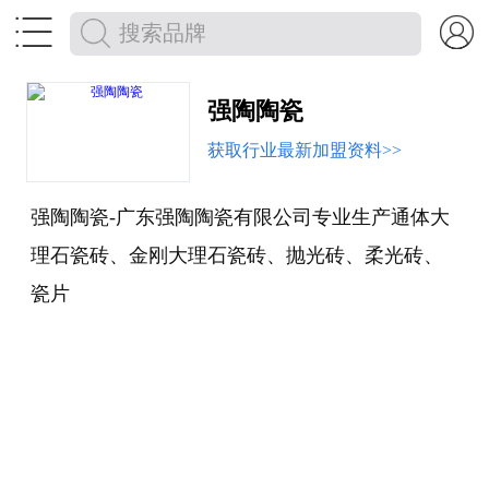


强陶陶瓷
获取行业最新加盟资料>>
强陶陶瓷-广东强陶陶瓷有限公司专业生产通体大
理石瓷砖、金刚大理石瓷砖、抛光砖、柔光砖、
瓷片