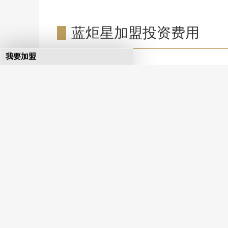
蓝炬星加盟投资费用
我要加盟
加盟费用分析
加盟店型
旗舰店
店铺面积
150㎡
房租费用
2.4万元/月
装修费用
700元/㎡
设备费用
8万元
首批进货费
18万元
广告宣传费用
2万元
开业费用
1万元
人员工资
2800元/月/人(4人