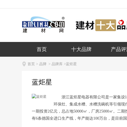
建材网首页
欢迎来到建材网 !
请登录
|
免费注册
免费咨询：40
首页
十大品牌
产品评

首页
>
品牌
>
品牌库
>蓝炬星
蓝炬星
浙江蓝炬星电器有限公司是一家集设
环保灶、集成水槽、水槽洗碗机等引领现代
一期投资2亿元，总占地50000㎡，厂房25000㎡。二
有6条德国全进口生产线，年产能达100万台，是目前