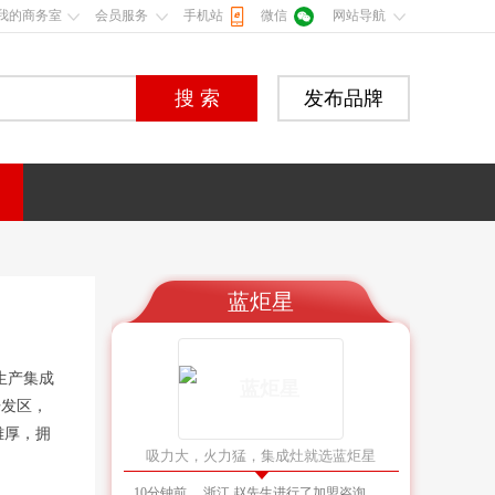
我的商务室
会员服务
手机站
微信
网站导航
搜 索
发布品牌
蓝炬星
生产集成
开发区，
雄厚，拥
吸力大，火力猛，集成灶就选蓝炬星
1小时前
广东 黄先生进行了加盟咨询
10分钟前
浙江 赵先生进行了加盟咨询