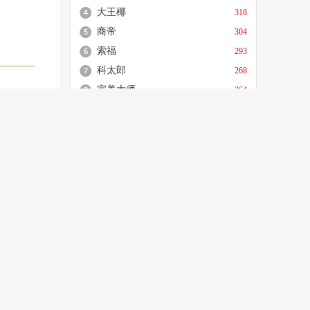
大王椰
318
商帝
304
索福
293
科太郎
268
完美大师
264
强陶陶瓷
227
皇家领秀
222
相关品牌