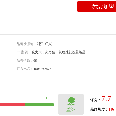
我要加盟
品牌发源地：
浙江 绍兴
广 告 词：
吸力大，火力猛，集成灶就选蓝炬星
品牌指数：
69
官方电话：
4008862575
7.7
15

评分：
差评
品牌热度：
146