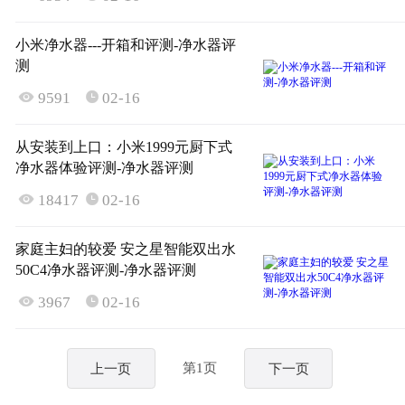
小米净水器---开箱和评测-净水器评
测

9591
02-16

从安装到上口：小米1999元厨下式
净水器体验评测-净水器评测

18417
02-16

家庭主妇的较爱 安之星智能双出水
50C4净水器评测-净水器评测

3967
02-16

第1页
上一页
下一页