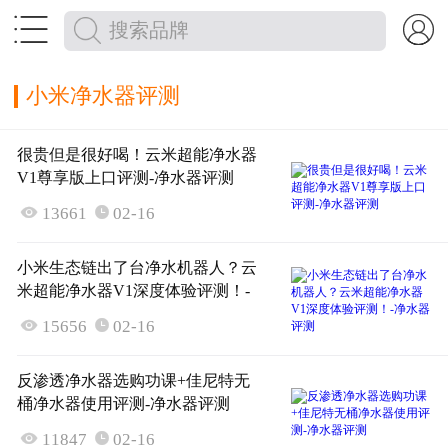


小米净水器评测
很贵但是很好喝！云米超能净水器
V1尊享版上口评测-净水器评测

13661
02-16

小米生态链出了台净水机器人？云
米超能净水器V1深度体验评测！-
净水器评测

15656
02-16

反渗透净水器选购功课+佳尼特无
桶净水器使用评测-净水器评测

11847
02-16
