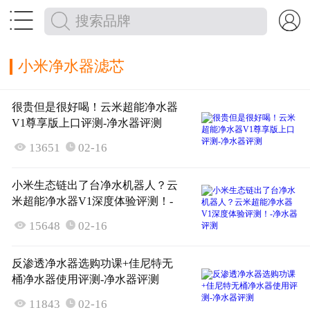


小米净水器滤芯
很贵但是很好喝！云米超能净水器
V1尊享版上口评测-净水器评测

13651
02-16

小米生态链出了台净水机器人？云
米超能净水器V1深度体验评测！-
净水器评测

15648
02-16

反渗透净水器选购功课+佳尼特无
桶净水器使用评测-净水器评测

11843
02-16
