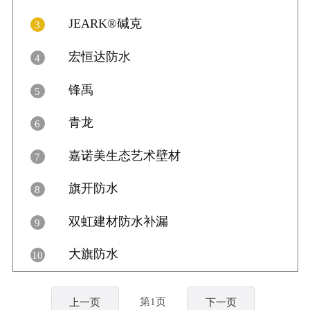

12
JEARK®碱克
3

15
宏恒达防水
4

14
锋禹
5

12
青龙
6

25
嘉诺美生态艺术壁材
7

20
旗开防水
8

23
双虹建材防水补漏
9

22
大旗防水
10

23
第1页
上一页
下一页