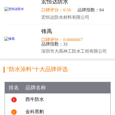
宏恒达防水
口碑评分：0.56
品牌指数：84
宏恒达防水材料有限公司
锋禹
口碑评分：0.6666667
品牌指数：32
深圳市大禹神工防水工程有限公司
"防水涂料"十大品牌评选
排名
品牌名称
好评数
好评
西牛防水
1

11
金科黑豹
2