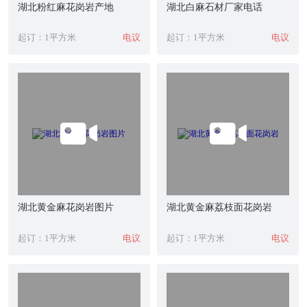
湖北粉红麻花岗岩产地
湖北白麻石材厂家电话
起订：1平方米
电议
起订：1平方米
电议
湖北黄金麻花岗岩图片
湖北黄金麻荔枝面花岗岩
起订：1平方米
电议
起订：1平方米
电议