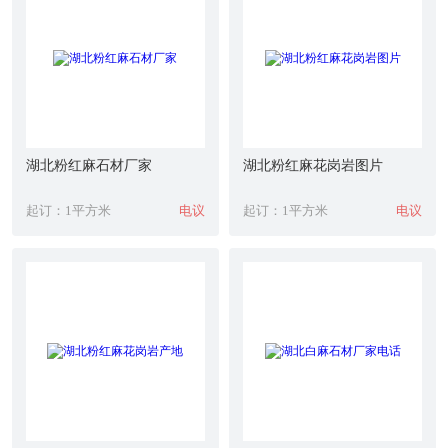
湖北粉红麻石材厂家
湖北粉红麻花岗岩图片
起订：1平方米
电议
起订：1平方米
电议