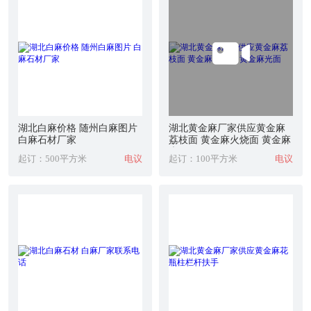
湖北白麻价格 随州白麻图片
湖北黄金麻厂家供应黄金麻
白麻石材厂家
荔枝面 黄金麻火烧面 黄金麻
光面
起订：500平方米
电议
起订：100平方米
电议