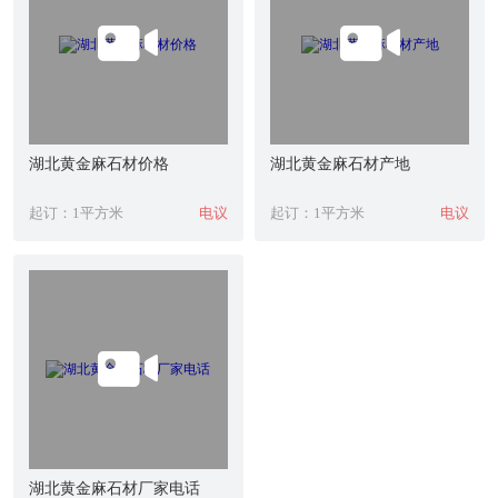
湖北黄金麻石材价格
湖北黄金麻石材产地
起订：1平方米
电议
起订：1平方米
电议
湖北黄金麻石材厂家电话