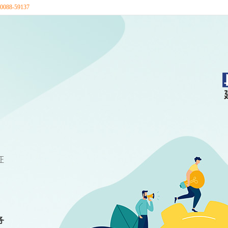
88-59137
证
务