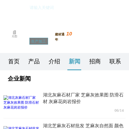
随县明旺石材有限公司
10
已认证
建材通
年
生产加工
首页
产品
介绍
新闻
招商
联系
企业新闻
湖北灰麻石材厂家 芝麻灰效果图 防滑石
材 灰麻花岗岩报价
06/14
湖北芝麻灰石材批发 芝麻灰自然面 颜色