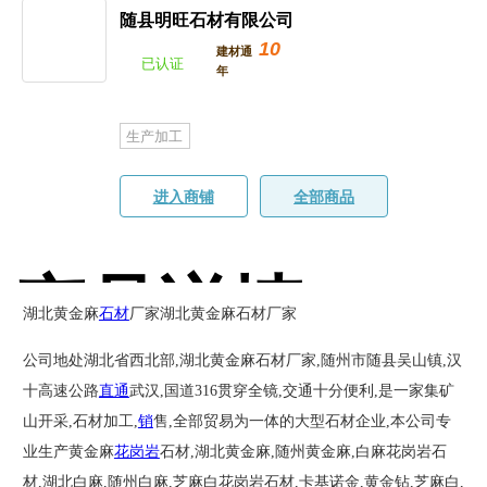
随县明旺石材有限公司
10
建材通
已认证
年
生产加工
进入商铺
全部商品
产品详情
湖北黄金麻
石材
厂家湖北黄金麻石材厂家
公司地处湖北省西北部,湖北黄金麻石材厂家,随州市随县吴山镇,汉
十高速公路
直通
武汉,国道316贯穿全镜,交通十分便利,是一家集矿
山开采,石材加工,
销
售,全部贸易为一体的大型石材企业,本公司专
业生产黄金麻
花岗岩
石材,湖北黄金麻,随州黄金麻,白麻花岗岩石
材,湖北白麻,随州白麻,芝麻白花岗岩石材,卡基诺金,黄金钻,芝麻白,