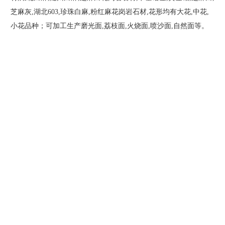
芝麻灰,湖北603,珍珠白麻,粉红麻花岗岩石材,花形均有大花,中花,
小花品种；可加工生产磨光面,荔枝面,火烧面,喷沙面,自然面等。