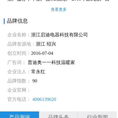
主品牌“普迪奥”，同年荣获集成灶“十大品牌”“绿
查看更多
色环保优选产品”“全国消费者满意品牌”等诸多荣
品牌信息
誉称号，并在2016年登陆CCTV央视广告，聘请影
企业名称：
浙江启迪电器科技有限公司
视红星“郑佳雪”担任产品形象代言。2017年，“普
品牌发源地：
浙江 绍兴
迪奥”品牌已经在全国拥有320家县级专营店，拥
创立时间：
2016-07-04
有25000家售后服务网点。
广告词：
普迪奥一一科技温暖家
企业法人：
常永红
品牌指数：
90
企业官网：
官方电话：
4006139620
产品测评
品牌头条
行业新闻