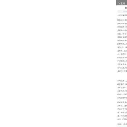
返回
2025
走进环保低
随着城市规
渐成为被环
环境的意识
用环保材料
变化，现在
提倡节能减排
筑领域的减
同样20美元
域的3倍。
是煤炭，其
人士诟病的“
的恐怕更有
广义的碳无
日常生活各
活“碳”更加
展进程中的
长期以来，
碳发展的大
日常生活中
识作为自已
能减排方面
实现节能环
面对能源成
大环境，建
更有效更节
要。节能型
速、均匀散
效率。石墨
来源：台州