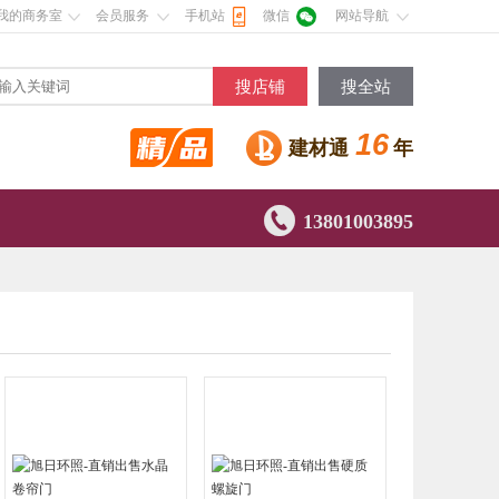
我的商务室
会员服务
手机站
微信
网站导航
搜店铺
搜全站
16
建材通
年

13801003895