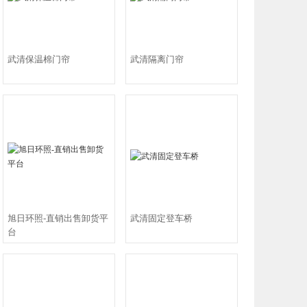
武清保温棉门帘
武清隔离门帘
旭日环照-直销出售卸货平
武清固定登车桥
台