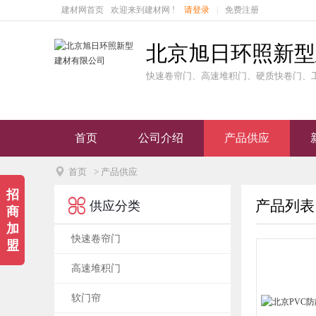
建材网首页
欢迎来到建材网 !
请登录
|
免费注册
北京旭日环照新型
快速卷帘门、高速堆积门、硬质快卷门、
首页
公司介绍
产品供应

首页
> 产品供应
招

产品列表
供应分类
商
加
快速卷帘门
盟
高速堆积门
软门帘