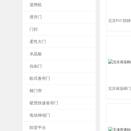
道闸机
滑升门
北京PVC防
门封
柔性大门
水晶板
自由门
欧式卷帘门
北京保温棉门
棉门帘
硬质快速卷帘门
电动伸缩门
卸货平台