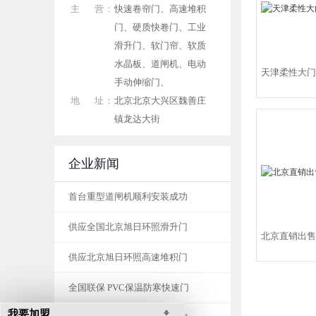
主 营：
快速卷帘门、高速堆积
门、硬质快卷门、工业
滑升门、软门帘、软质
水晶板、道闸机、电动
天津柔性大门
手动伸缩门、
地 址：
北京北京大兴区魏善庄
镇龙达大街
企业新闻
首台重型道闸机顺利安装成功
供应全国北京旭日环照滑升门
北京直销出售
供应北京旭日环照高速堆积门
全国联保 PVC保温防寒快速门
我要加盟