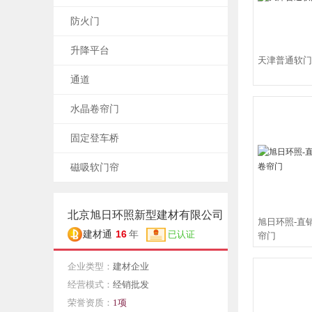
防火门
升降平台
天津普通软门
通道
水晶卷帘门
固定登车桥
磁吸软门帘
北京旭日环照新型建材有限公司
旭日环照-直
16
建材通
年
已认证
帘门
企业类型：
建材企业
经营模式：
经销批发
荣誉资质：
1项