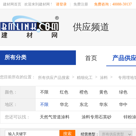
建材网首页
欢迎来到建材网 !
请登录
|
免费注册
免费咨询：40088-59137
供应频道
所有分类
首页
产品供
您目前所在的位置：
>
>
>
所有供应产品搜索
精细化工
涂料
专用埋地
颜色：
不限
红色
橙色
黄色
绿色
地区：
不限
华北
东北
华东
华中
辽宁
吉林
黑龙江
内蒙古
江苏
您还可以找：
天然气管道涂料
涂料专用石英砂
锌粉
四川
海南
贵州
云南
西藏
外墙涂料
水性涂料
搜索
经营类型：