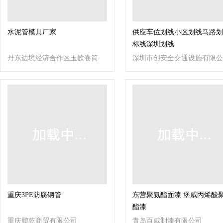
水泥管模具厂家
供应车位划线小区划线马路划
标线深圳划线
丹东边境经济合作区玉歆卷筒
深圳市创安全交通设施有限公
机械厂
司
重庆3PE防腐钢管
东营聚氨酯面漆 堡威丙烯酸
酯漆
重庆鹏乾商贸有限公司
青岛百威制漆有限公司