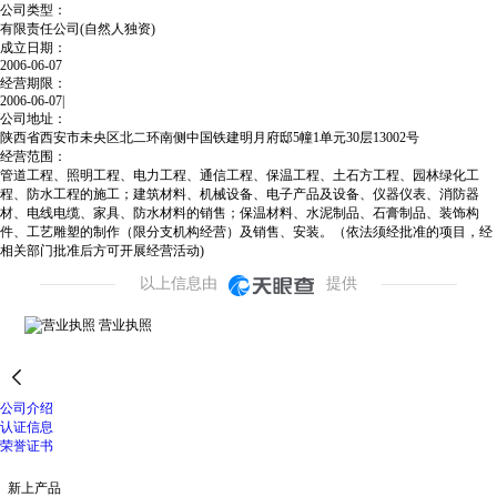
公司类型：
有限责任公司(自然人独资)
成立日期：
2006-06-07
经营期限：
2006-06-07|
公司地址：
陕西省西安市未央区北二环南侧中国铁建明月府邸5幢1单元30层13002号
经营范围：
管道工程、照明工程、电力工程、通信工程、保温工程、土石方工程、园林绿化工
程、防水工程的施工；建筑材料、机械设备、电子产品及设备、仪器仪表、消防器
材、电线电缆、家具、防水材料的销售；保温材料、水泥制品、石膏制品、装饰构
件、工艺雕塑的制作（限分支机构经营）及销售、安装。（依法须经批准的项目，经
相关部门批准后方可开展经营活动)
以上信息由
提供
营业执照

公司介绍
公司简介
认证信息
荣誉证书
新上产品