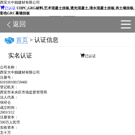
西安大中靓建材有限公司

已认证
UHPC,GRG材料,艺术混凝土挂板,透光混凝土,清水混凝土挂板,夯土墙挂板,
彩色GRC幕墙挂板
搜店铺
搜全站
返回
6

首页
> 认证信息
实名认证

已认证
公司名称：
西安大中靓建材有限公司
注册号：
610100100159460
登记机关：
西安市未央区市场监督管理局
法人代表：
张经仑
成立时间：
2003/3/12
注册资本：
500万人民币
实收资本：
五十万