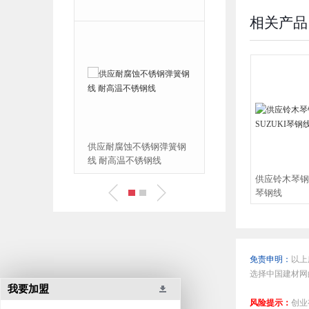
簧钢线
相关产品
蚀不锈钢弹簧钢
供应 202 316 304 310不锈
不锈钢线
钢弹簧丝
供应铃木琴钢线
琴钢线
免责申明：
以上
选择中国建材网
我要加盟
风险提示：
创业