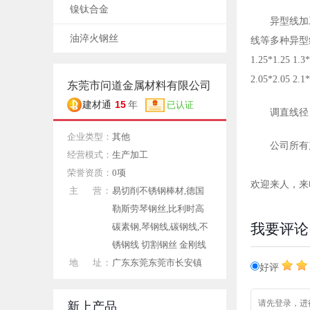
镍钛合金
异型线加
油淬火钢丝
线等多种异型线 0.4*0
1.25*1.25 1.3*
2.05*2.05 2.1
东莞市问道金属材料有限公司
15
建材通
年
已认证
调直线径：
企业类型：
其他
公司所有
经营模式：
生产加工
荣誉资质：
0项
欢迎来人，来
主 营：
易切削不锈钢棒材,德国
勒斯劳琴钢丝,比利时高
我要评论
碳素钢,琴钢线,碳钢线,不
锈钢线 切割钢丝 金刚线
地 址：
广东东莞东莞市长安镇
好评
新上产品