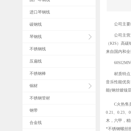
进口琴钢线
公司主要
碳钢线
公司主营产
琴钢线
（KIS）高
不锈钢线
来自国内和全
压扁线
60SI
不锈钢棒
材质特点
音乐性能优良
铜材
能
(
钢丝镀镍
不锈钢管材
C火热售
钢带
0.21
、
0.23
、
0
木，六甲，精
合金线
*不锈钢螺丝线3