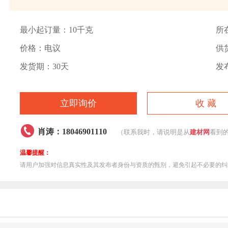
最小起订量：10千克
所
价格：电议
供货
发货期：30天
发布
立即询价
收 藏

肖涛：18046901110
（联系我时，请说明是从
建材网
看到
温馨提醒：
请用户加强对信息真实性及其发布者身份与资质的甄别，避免引起不必要的