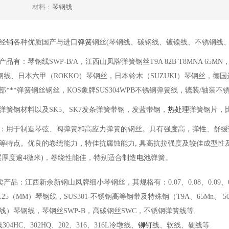
材料：
琴钢线
经
销
各种优质国产与进口
弹簧
钢丝(琴钢线、碳钢线、镀镍线、不锈钢线
品有：琴钢线SWP-B/A，江西山凤牌弹簧钢丝T9A 82B T8MNA 65MN
碳钢线、日本六甲（ROKKO）琴钢丝，日本铃木（SUZUKI）琴钢丝，德国
部***弹簧钢丝钢丝，KOS象牌SUS304WPB不锈钢弹簧线，辘装/轴装
2MN弹簧钢材料以及SK5、SK7发条弹簧带钢，发蓝带钢，
热处理
弹簧钢片，
：用于制造琴弦、阀弹簧和高应力弹簧的钢丝。具有强度高，弹性、舒缓
等特点。优良的卷绕能力，特佳抗腐蚀能力
,
具高抗拉强度及较佳成型性
层厚度逾
4
微米
)
，卷绕性能佳，特别适合制造
电池
弹簧。
卖产品：江西新余新钢山凤牌细小琴钢丝，其规格有：
0.07
、
0.08
、
0.09
、
.25
（
MM
）琴钢线，SUS301-不锈钢高等钢带及特殊钢（T9A、65Mn、 50
线）琴钢线，琴钢丝SWP-B，高碳钢丝SWC，不锈钢弹簧线等.
04HC、302HQ、202、316、316L冷墩线、
铆钉
线、软线、硬线等