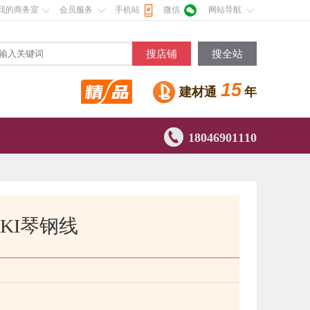
我的商务室
会员服务
手机站
微信
网站导航
搜店铺
搜全站
15
建材通
年

18046901110
KI琴钢线