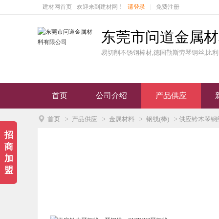
建材网首页
欢迎来到建材网 !
请登录
|
免费注册
东莞市问道金属材
易切削不锈钢棒材,德国勒斯劳琴钢丝,比利
首页
公司介绍
产品供应

首页
>
产品供应
>
金属材料
>
钢线(棒)
> 供应铃木琴钢
招
商
加
盟