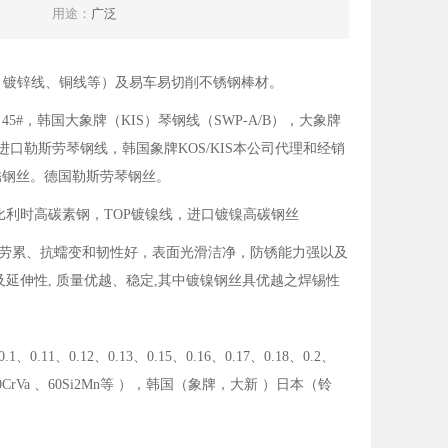
用途：
广泛
、镀锌线、铜线等）及易车易切削不锈钢棒材。
，45#，韩国大象牌（KIS）琴钢线（SWP-A/B），大象牌
进口勒斯劳琴钢线，韩国象牌KOS/KIS本公司代理和经销
不锈钢丝。德国勒斯劳琴钢丝。
比利时高碳素钢，TOP镀镍线，进口镀镍高碳钢丝
劳累、抗蠕变和韧性好，表面光滑洁净，防锈能力强以及
及延伸性
,
质量优越、稳定
,
其中镀镍钢丝具优越之焊锡性
0.1
、
0.11
、
0.12
、
0.13
、
0.15
、
0.16
、
0.17
、
0.18
、
0.2
、
CrVa 、60Si2Mn等 ），韩国（象牌，大新 ）日本（铃