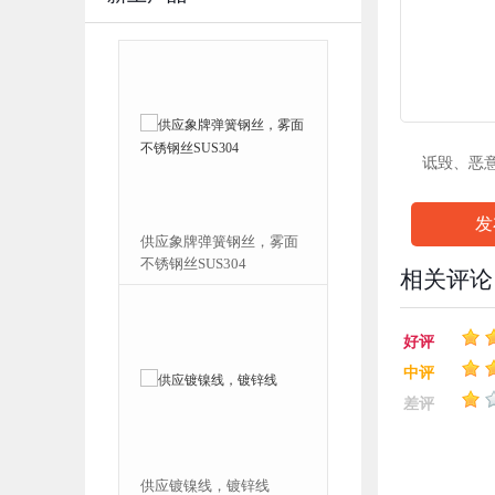
诋毁、恶
发
弹簧钢丝，雾面
供应不锈钢毛细管，304
S304
不锈钢方管价格表
相关评论
好评
中评
差评
线，镀锌线
供应不锈钢棒材不锈钢弹