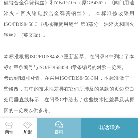
硅锰合金弹簧钢丝》和YB/T5105（原GB4362）《阀门用油
淬火－回火铬硅胶合金弹簧钢丝》。 本标准修改采用
ISO/FDIS8458-3《机械弹簧用钢丝 第3部分：油淬火和回火
钢丝》（英文版）。
本标准根据ISO/FDIS8458-3重新起草。在附录B中列出了本
标准章条编号与ISO/FDIS8458-3章条编号的对照一览表。
考虑到我国国情，在采用ISO/FDIS8458-3时，本标准做了一
些修改，其中的技术性差异在它们所涉及的条款的页边空白
处用垂直线标示。在附录C中给出了这些技术性差异及其原
因的一览表以供参考。
为便于使用，本标准对ISO/FDIS8458-3还做了下列编辑性修
电话联系
改：
商铺
加盟
咨询