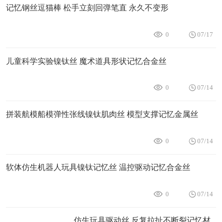
记忆钢丝逗猫棒 松手立刻回弹笔直 永久不变形
0
07/17
儿童科学实验镍钛丝 魔术道具形状记忆合金丝
0
07/14
拼装航模船模弹性张线镍钛肌肉丝 模型支撑记忆金属丝
0
07/14
软体仿生机器人玩具镍钛记忆丝 温控驱动记忆合金丝
0
07/14
仿生玩具驱动丝 反复拉扯不断裂记忆材