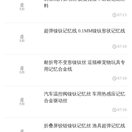
料
07/13
超弹镍钛记忆线 0.1MM镍钛形状记忆线
07/10
耐折弯不变形镍钛丝 逗猫棒宠物玩具专
用记忆合金线
07/10
汽车温控阀镍钛记忆丝 车用热感应记忆
合金驱动丝
07/10
折叠屏铰链镍钛记忆丝 渔具超弹记忆线