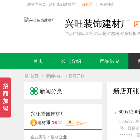
建材网首页
欢迎来到建材网 !
请登录
|
免费注册
兴旺装饰建材厂
防水矿棉吸音板,铝天花,铝格栅,铝条扣板,
首页
公司介绍
产品供应

首页
>
新闻中心
> 新店开张
招

新店开张
新闻分类
商
加
盟
600x1
兴旺装饰建材厂
600x1
16
建材通
年
已认证
保、容易清
*****
企业类型：
建材企业