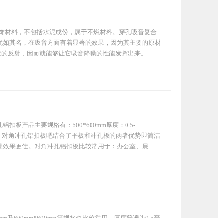
装饰材料，不包括水泥成份，属于不燃材料。穿孔吸音复合
犹如其名，在吸音方面有着显著的效果，因为其主要的原材
波的反射，因而就能够让它吸音降噪的性能发挥出来。...
产品主要规格有：600*600mm厚度：0.5-
用。对角冲孔铝扣板吧结合了平板和冲孔板的两者优势即简洁
效果更佳。对角冲孔铝扣板比较常用于：办公室、展...
m及600mm*600mm等规格也比较常用。厚度普遍为0.5毫