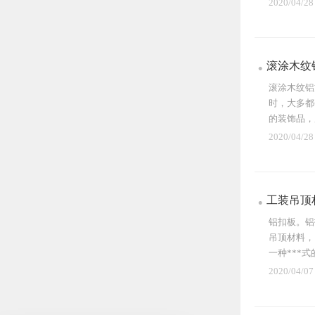
2020/04/28
滚涂木纹
滚涂木纹铝
时，大多都
的装饰品，
的价...
2020/04/28
工装吊顶
铝扣板。铝
吊顶材料，
一种***
2020/04/07