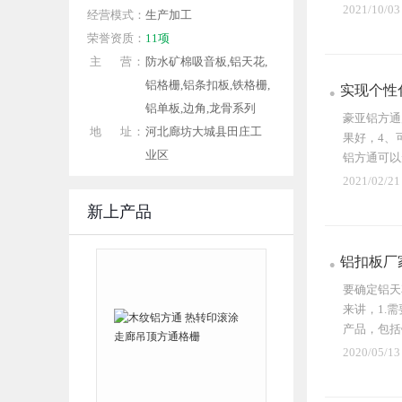
2021/10/03
经营模式：
生产加工
荣誉资质：
11项
主 营：
防水矿棉吸音板,铝天花,
铝格栅,铝条扣板,铁格栅,
实现个性
铝单板,边角,龙骨系列
豪亚铝方通
地 址：
河北廊坊大城县田庄工
果好，4、
业区
铝方通可以
委...
2021/02/21
新上产品
铝扣板厂
要确定铝天
来讲，1.
产品，包括
2020/05/13