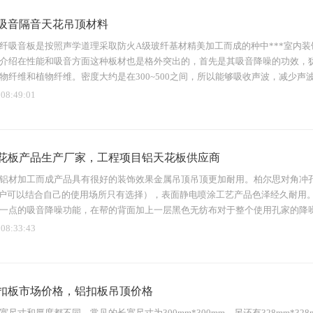
吸音隔音天花吊顶材料
纤吸音板是按照声学道理采取防火A级玻纤基材精美加工而成的种中***室内
介绍在性能和吸音方面这种板材也是格外突出的，首先是其吸音降噪的功效，
物纤维和植物纤维。密度大约是在300~500之间，所以能够吸收声波，减少声
 08:49:01
花板产品生产厂家，工程项目铝天花板供应商
铝材加工而成产品具有很好的装饰效果金属吊顶吊顶更加耐用。柏尔思对角冲孔铝扣板
（客户可以结合自己的使用场所只有选择），表面静电喷涂工艺产品色泽经久耐
一点的吸音降噪功能，在帮的背面加上一层黑色无纺布对于整个使用孔家的降噪
 08:33:43
扣板市场价格，铝扣板吊顶价格
尺寸和厚度都不同，常见的长宽尺寸为300mm*300mm，另还有328mm*328m