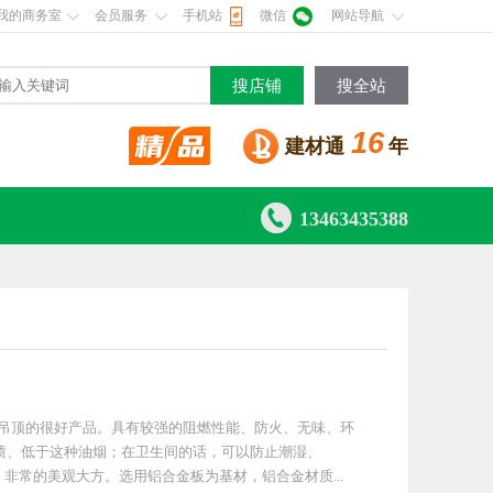
我的商务室
会员服务
手机站
微信
网站导航
搜店铺
搜全站
16
建材通
年

13463435388
厨房吊顶的很好产品。具有较强的阻燃性能、防火、无味、环
渍、低于这种油烟；在卫生间的话，可以防止潮湿、
，非常的美观大方。选用铝合金板为基材，铝合金材质...