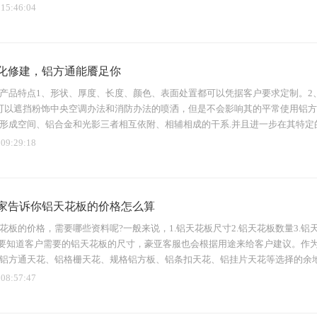
 15:46:04
化修建，铝方通能餍足你
产品特点1、形状、厚度、长度、颜色、表面处置都可以凭据客户要求定制。2
可以遮挡粉饰中央空调办法和消防办法的喷洒，但是不会影响其的平常使用铝
形成空间、铝合金和光影三者相互依附、相辅相成的干系.并且进一步在其特定
 09:29:18
家告诉你铝天花板的价格怎么算
花板的价格，需要哪些资料呢?一般来说，1.铝天花板尺寸2.铝天花板数量3.铝
需要知道客户需要的铝天花板的尺寸，豪亚客服也会根据用途来给客户建议。作
铝方通天花、铝格栅天花、规格铝方板、铝条扣天花、铝挂片天花等选择的余地非
 08:57:47