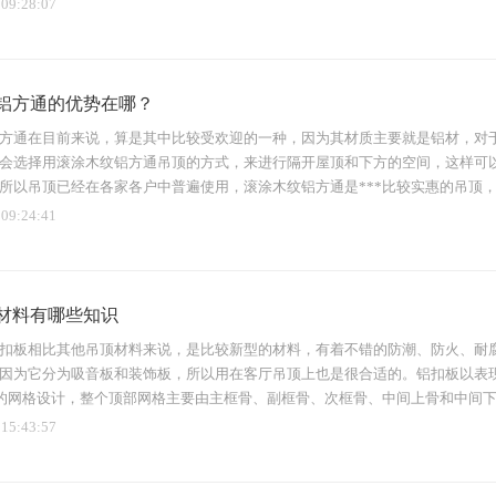
 09:28:07
铝方通的优势在哪？
方通在目前来说，算是其中比较受欢迎的一种，因为其材质主要就是铝材，对
会选择用滚涂木纹铝方通吊顶的方式，来进行隔开屋顶和下方的空间，这样可
所以吊顶已经在各家各户中普遍使用，滚涂木纹铝方通是***比较实惠的吊顶
 09:24:41
材料有哪些知识
扣板相比其他吊顶材料来说，是比较新型的材料，有着不错的防潮、防火、耐
因为它分为吸音板和装饰板，所以用在客厅吊顶上也是很合适的。铝扣板以表
式的网格设计，整个顶部网格主要由主框骨、副框骨、次框骨、中间上骨和中间下骨组合
 15:43:57