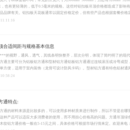
毫米，也有更轻薄的，低于0.5毫米的规格。这些对铝扣板吊顶价格都造成了影
品品牌有关。铝扣板天花板通常以固定价格定价，但有些产品也根据套餐价格定价
 11:11:16
顶合适间距与规格基本信息
***的视野，通风，透气，其线条明快整齐，层次分明，体现了简约明了的现
方通主要可分为铝板铝方通和型材铝方通铝板铝方通通过连续滚压或冷弯成型，
单方便，适用于室内装饰（龙骨可设计防风卡码）。型材铝方通有特色铝材通
 10:58:24
方通特点:
方通的材料来源是比较多的，可以使用多种材质来进行制作，所以不管是在哪
这种产品可以适应大多消费者的使用，而不用担心价格高的问题。方通吊顶绿
木纹铝方通价格一般在5-15元之间，具体价格可根据市场行情来定。欢迎来电：136