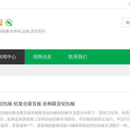
铁格栅,铝单板,边角,龙骨系列
新闻中心
招商信息
联系我们
200铝扣板 铝复合吸音板 岩棉吸音铝扣板
200铝扣板铝复合吸音板岩棉吸音铝扣板铝扣板吊顶是当今时下，装饰卫生间、
洁，如果是厨房装饰上这样的铝扣板吊顶的话，可以很好的防止油污、不沾污
*、硬度高，安装成本***。其装饰的效果就如小编推荐的这些铝扣板吊顶图片一样