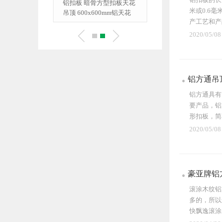
 吊顶铝方通设
铝扣板 暗骨方型扣板天花
米或0.6
格生产
吊顶 600x600mm铝天花
产工艺和产
2020/05/08
铝方通吊
铝方通具有
要产品，铝
形扣板，简
结...
2020/05/08
豪亚牌铝
滚涂木纹铝
多的，所以
快飘逸滚涂