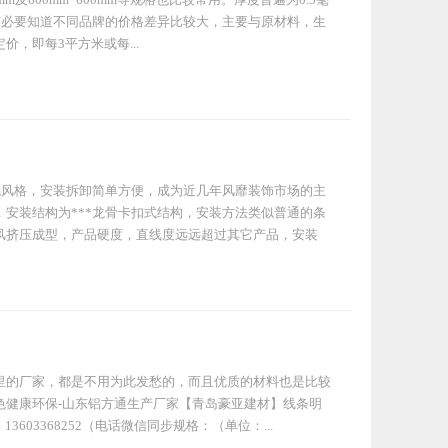
响有必要知道不同品牌的价格差异比较大，主要与原材料，生
，即每3平方米或每...
代风格，安装拆卸简单方便，成为近几年风靡装饰市场的主
安装结构为***龙骨卡扣式结构，安装方法类似普通的条
风挤压成型，产品硬度，直线度远远超过其它产品，安装
里的厂家，都是不用为此发愁的，而且优质的材料也是比较
色健康环保-山东铝方通生产厂家【青岛豪亚建材】线条明
03368252（电话微信同步规格：（单位：...