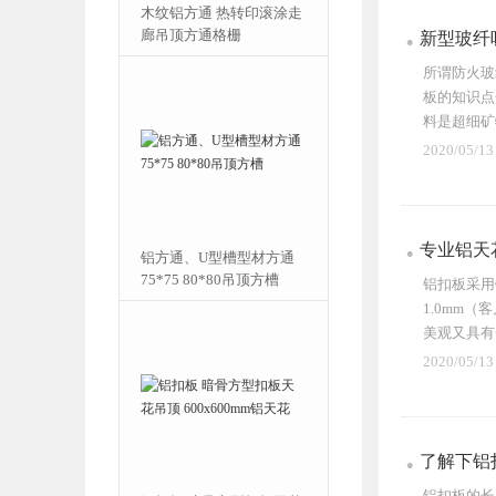
通 200X20
木纹铝方通 热转印滚涂走
色铝格栅吊顶
廊吊顶方通格栅
新型玻纤
所谓防火玻
板的知识点
料是超细矿
2020/05/13
专业铝天
花 50X150
铝方通、U型槽型材方通
木纹型材铝方管
75*75 80*80吊顶方槽
铝扣板采用
1.0mm
美观又具有
2020/05/13
了解下铝
铝扣板的长宽