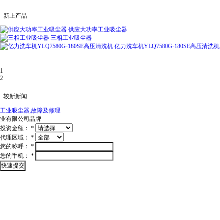
新上产品
供应大功率工业吸尘器
三相工业吸尘器
亿力洗车机YLQ7580G-180SE高压清洗机
1
2
较新新闻
工业吸尘器,故障及修理
业有限公司
品牌
投资金额：
*
代理区域：
*
您的称呼：
*
您的手机：
*