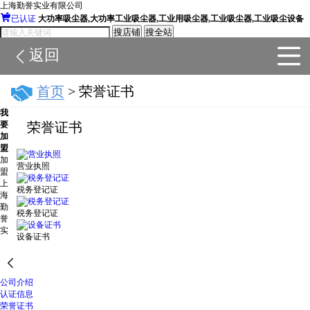
上海勤誉实业有限公司

已认证
大功率吸尘器,大功率工业吸尘器,工业用吸尘器,工业吸尘器,工业吸尘设备
搜店铺
搜全站
返回

首页
> 荣誉证书
我
要
荣誉证书
加
盟
加
营业执照
盟
上
税务登记证
海
勤
税务登记证
誉
实
设备证书

公司介绍
公司简介
认证信息
荣誉证书