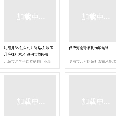
沈阳升降柱,自动升降路桩,液压
供应河南球磨机钢锻钢球
升降柱厂家,不锈钢防撞路桩
北镇市沟帮子锦赛福特门业经
临清市八岔路镇昕泰轴承钢球
销处
钢锻销售处