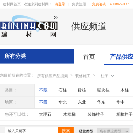
建材网首页
欢迎来到建材网 !
请登录
|
免费注册
免费咨询：40088-59137
供应频道
所有分类
首页
产品供
您目前所在的位置：
>
>
所有供应产品搜索
装修施工
柱子
类目：
不限
石柱
砖柱
砌块柱
木柱
地区：
不限
华北
东北
华东
华中
辽宁
吉林
黑龙江
内蒙古
江苏
您还可以找：
大理石
木楼梯
装饰柱子
塑胶柱子
四川
海南
贵州
云南
西藏
搜索
经营类型：