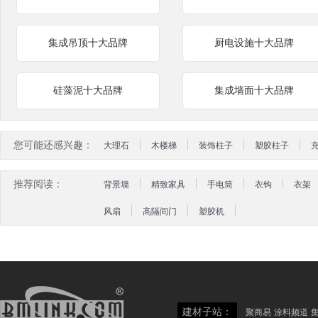
集成吊顶十大品牌
厨电设施十大品牌
硅藻泥十大品牌
集成墙面十大品牌
您可能还感兴趣：
大理石
木楼梯
装饰柱子
塑胶柱子
推荐阅读：
背景墙
精致家具
手电筒
衣钩
衣架
风扇
高隔间门
塑胶机
建材子站：
聚商易
涂料频道