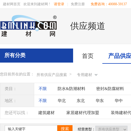
建材网首页
欢迎来到建材网 !
请登录
|
免费注册
免费咨询：40088-59137
供应频道
所有分类
首页
产品供
您目前所在的位置：
>
所有供应产品搜索
专用建材
类目：
不限
防水&防潮材料
密封&防腐材料
工地施工材料
新型建材
特种建材
地区：
不限
华北
东北
华东
华中
辽宁
吉林
黑龙江
内蒙古
江苏
您还可以找：
建筑建材
家居建材代理加盟
装饰建材
四川
海南
贵州
云南
西藏
新型建材代理加盟
建材区域代理加盟
搜索
经营类型：