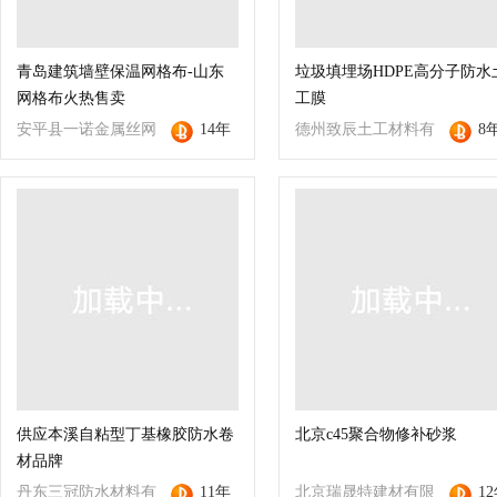
青岛建筑墙壁保温网格布-山东
垃圾填埋场HDPE高分子防水
网格布火热售卖
工膜
安平县一诺金属丝网
14年
德州致辰土工材料有
8
厂
限公司
供应本溪自粘型丁基橡胶防水卷
北京c45聚合物修补砂浆
材品牌
丹东三冠防水材料有
11年
北京瑞晟特建材有限
1