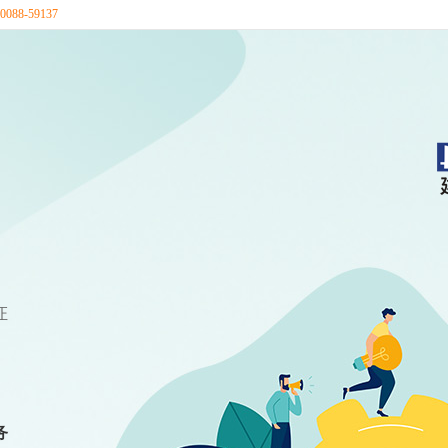
88-59137
证
务