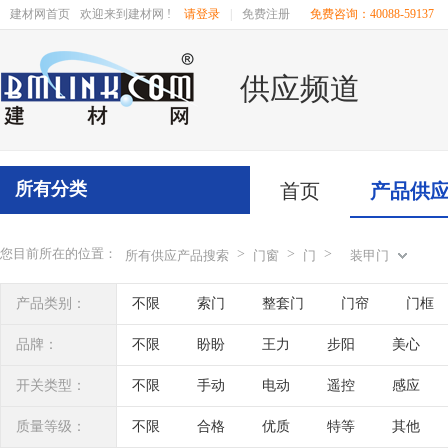
建材网首页
欢迎来到建材网 !
请登录
|
免费注册
免费咨询：40088-59137
供应频道
所有分类
首页
产品供
您目前所在的位置：
>
>
>
所有供应产品搜索
门窗
门
装甲门
产品类别：
不限
索门
整套门
门帘
门框
品牌：
不限
盼盼
王力
步阳
美心
昂尊
卡诺
罗兰德式
金大田
兄
开关类型：
不限
手动
电动
遥控
感应
质量等级：
不限
合格
优质
特等
其他