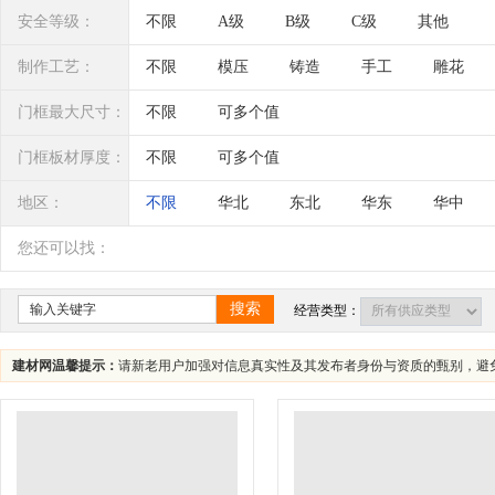
安全等级：
不限
A级
B级
C级
其他
制作工艺：
不限
模压
铸造
手工
雕花
门框最大尺寸：
不限
可多个值
门框板材厚度：
不限
可多个值
地区：
不限
华北
东北
华东
华中
辽宁
吉林
黑龙江
内蒙古
江苏
您还可以找：
四川
海南
贵州
云南
西藏
搜索
经营类型：
建材网温馨提示：
请新老用户加强对信息真实性及其发布者身份与资质的甄别，避