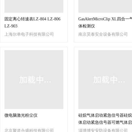
固定离心转速表LZ-804 LZ-806
GasAlertMicroClip XL四合一
LZ-903
体检测仪
上海尔单电子科技有限公司
南京昊泰安全设备有限公司
微电脑激光粉尘仪
硅烷气体启动紧急信号器硅烷
体启动紧急信号器可燃气体启
紧急信号器
北京聚道合盛科技有限公司
淄博博安安防设备有限公司