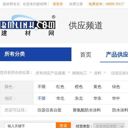
建材网首页
欢迎来到建材网 !
请登录
|
免费注册
免费咨询：40088-59137
供应频道
所有分类
首页
产品供
您目前所在的位置：
>
>
>
所有供应产品搜索
精细化工
涂料
仪器仪表
颜色：
不限
红色
橙色
黄色
绿色
地区：
不限
华北
东北
华东
华中
辽宁
吉林
黑龙江
内蒙古
江苏
您还可以找：
仪器仪表台面
聚氨酯防水涂料
防水涂
四川
海南
贵州
云南
西藏
丙烯酸外墙涂料
搜索
经营类型：