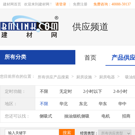
建材网首页
欢迎来到建材网 !
请登录
|
免费注册
免费咨询：40088-59137
供应频道
所有分类
首页
产品供
您目前所在的位置：
>
>
>
所有供应产品搜索
厨房设施
厨房电器
吸油
定时功能：
不限
无定时
2小时以下
2-8小时
地区：
不限
华北
东北
华东
华中
辽宁
吉林
黑龙江
内蒙古
江苏
您还可以找：
侧吸式
抽油烟机侧吸
电机
招商
四川
海南
贵州
云南
西藏
搜索
经营类型：