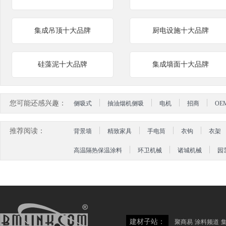
集成吊顶十大品牌
厨电设施十大品牌
硅藻泥十大品牌
集成墙面十大品牌
您可能还感兴趣：
侧吸式
抽油烟机侧吸
电机
招商
OE
推荐阅读：
背景墙
精致家具
手电筒
衣钩
衣架
高温隔热保温涂料
环卫机械
诸城机械
园
建材子站：
聚商易
涂料频道