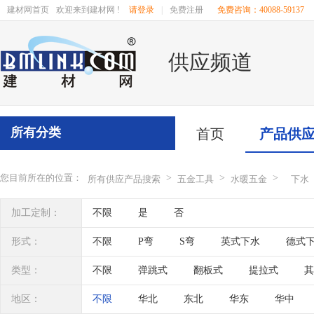
建材网首页
欢迎来到建材网 !
请登录
|
免费注册
免费咨询：40088-59137
供应频道
所有分类
首页
产品供
您目前所在的位置：
>
>
>
所有供应产品搜索
五金工具
水暖五金
下水
加工定制：
不限
是
否
形式：
不限
P弯
S弯
英式下水
德式
类型：
不限
弹跳式
翻板式
提拉式
其
地区：
不限
华北
东北
华东
华中