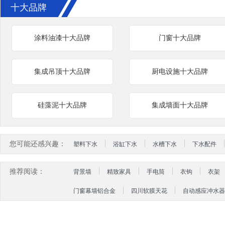
十大品牌
涂料油漆十大品牌
门窗十大品牌
集成吊顶十大品牌
厨电设施十大品牌
硅藻泥十大品牌
集成墙面十大品牌
您可能还感兴趣：
塑料下水
浴缸下水
水槽下水
下水配件
推荐阅读：
背景墙
精致家具
手电筒
衣钩
衣架
门窗幕墙铝合金
四川软膜天花
自动感应冲水器