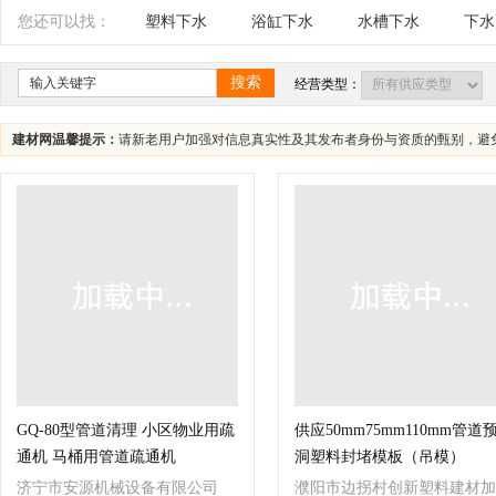
辽宁
吉林
黑龙江
内蒙古
江苏
您还可以找：
塑料下水
浴缸下水
水槽下水
下水
四川
海南
贵州
云南
西藏
搜索
经营类型：
建材网温馨提示：
请新老用户加强对信息真实性及其发布者身份与资质的甄别，避
GQ-80型管道清理 小区物业用疏
供应50mm75mm110mm管道
通机 马桶用管道疏通机
洞塑料封堵模板（吊模）
济宁市安源机械设备有限公司
濮阳市边拐村创新塑料建材加