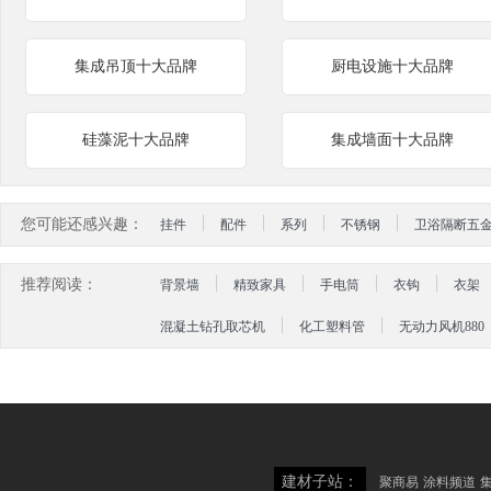
集成吊顶十大品牌
厨电设施十大品牌
硅藻泥十大品牌
集成墙面十大品牌
您可能还感兴趣：
挂件
配件
系列
不锈钢
卫浴隔断五
推荐阅读：
背景墙
精致家具
手电筒
衣钩
衣架
混凝土钻孔取芯机
化工塑料管
无动力风机880
建材子站：
聚商易
涂料频道