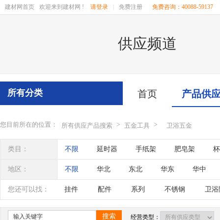
建材网首页
欢迎来到建材网 !
请登录
|
免费注册
免费咨询：40088-59137
供应频道
所有分类
首页
产品供
您目前所在的位置：
>
>
所有供应产品搜索
五金工具
卫浴五金
类目：
不限
延时器
手纸架
肥皂架
杯
浴缸配件
浴柜配件
龙头
水瓢
地区：
不限
华北
东北
华东
华中
辽宁
吉林
黑龙江
内蒙古
江苏
您还可以找：
挂件
配件
系列
不锈钢
卫浴
四川
海南
贵州
云南
西藏
搜索
经营类型：