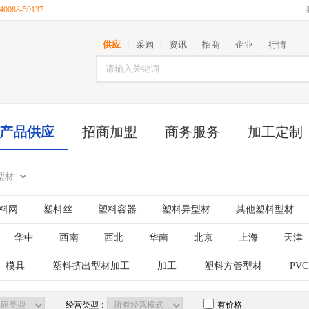
088-59137
供应
采购
资讯
招商
企业
行情
|
|
|
|
|
产品供应
招商加盟
商务服务
加工定制
型材
料网
塑料丝
塑料容器
塑料异型材
其他塑料型材
华中
西南
西北
华南
北京
上海
天津
古
江苏
山东
安徽
浙江
福建
湖北
模具
塑料挤出型材加工
加工
塑料方管型材
PVC
西藏
陕西
甘肃
青海
宁夏
新疆
台湾
经营类型：
有价格