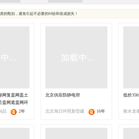
质的甄别，避免引起不必要的纠纷和造成损失！
绿网复盖网盖土
北京供应防静电帘
低价35
苫盖网遮盖网环
制品
2年
北京旭日环照新型建
16年
衡水龙
公司
材有限公司
司