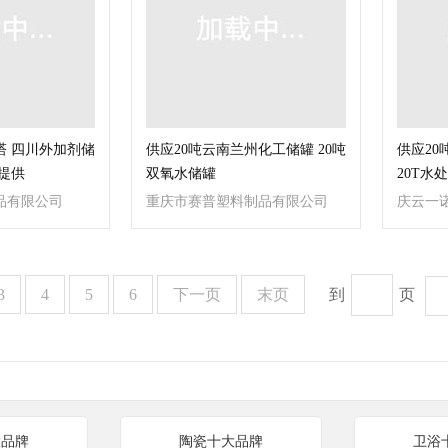
塔 四川外加剂储
供应20吨云南兰州化工储罐 20吨
供应20
提供
双氧水储罐
20T水
品有限公司
重庆市赛普塑料制品有限公司
庆云一
3
4
5
6
下一页
末页
到
页
大品牌
陶瓷十大品牌
卫浴