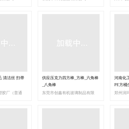
司
毛 清洁丝 扫帚
供应压克力四方棒_方棒_六角棒
河南化工
_八角棒
PE方桶
塑胶厂（普通
东莞市创鑫有机玻璃制品有限
郑州润
公司