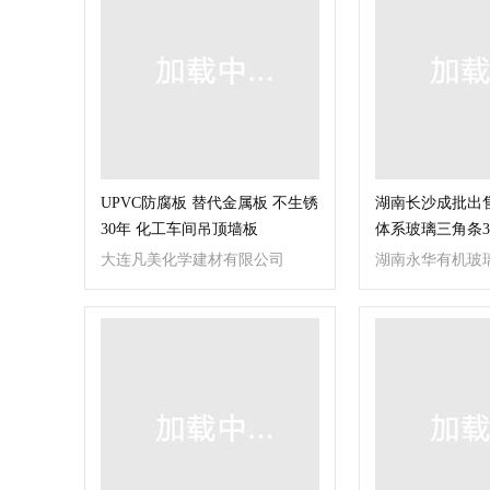
UPVC防腐板 替代金属板 不生锈
湖南长沙成批出
30年 化工车间吊顶墙板
体系玻璃三角条3
生产体系玻璃边
大连凡美化学建材有限公司
湖南永华有机玻