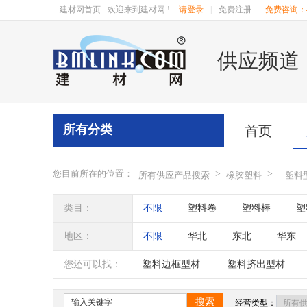
建材网首页
欢迎来到建材网 !
请登录
|
免费注册
免费咨询：40
供应频道
所有分类
首页
您目前所在的位置：
>
>
所有供应产品搜索
橡胶塑料
塑料
类目：
不限
塑料卷
塑料棒
塑
地区：
不限
华北
东北
华东
辽宁
吉林
黑龙江
内蒙
您还可以找：
塑料边框型材
塑料挤出型材
四川
海南
贵州
云南
搜索
经营类型：