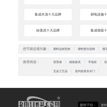
集成吊顶十大品牌
厨电设施
硅藻泥十大品牌
集成墙面
您可能还感兴趣：
塑料边框型材
塑料挤出型材
模
推荐阅读：
背景墙
精致家具
手电筒
衣
五金工艺品
室内套装实木门
建材子站：
聚商