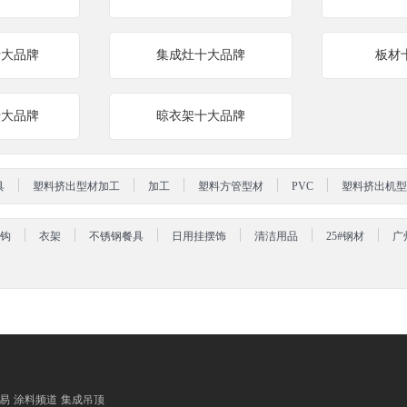
十大品牌
集成灶十大品牌
板材
十大品牌
晾衣架十大品牌
具
塑料挤出型材加工
加工
塑料方管型材
PVC
塑料挤出机型
钩
衣架
不锈钢餐具
日用挂摆饰
清洁用品
25#钢材
广
易
涂料频道
集成吊顶