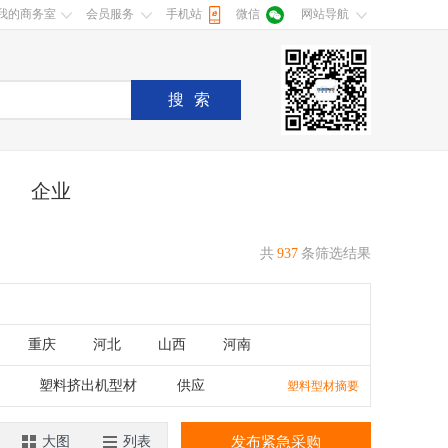
我的商务室
会员服务
手机站
微信
网站导航
搜索
企业
共
937
条筛选结果
重庆
河北
山西
河南
湖南
广东
广西
江西
塑料挤出机型材
供应
塑料型材摘要
香港
澳门
大图
列表
发布紧急采购