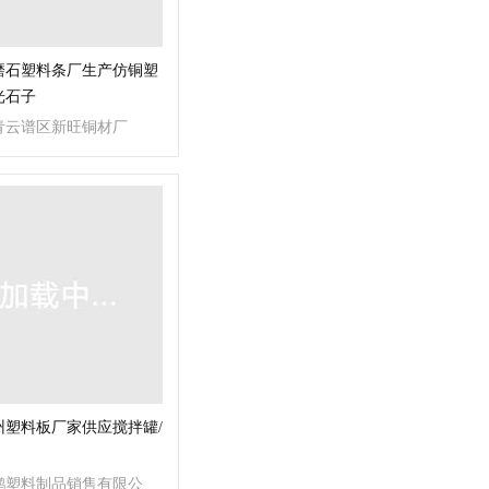
磨石塑料条厂生产仿铜塑
光石子
青云谱区新旺铜材厂
州塑料板厂家供应搅拌罐/
鹏塑料制品销售有限公