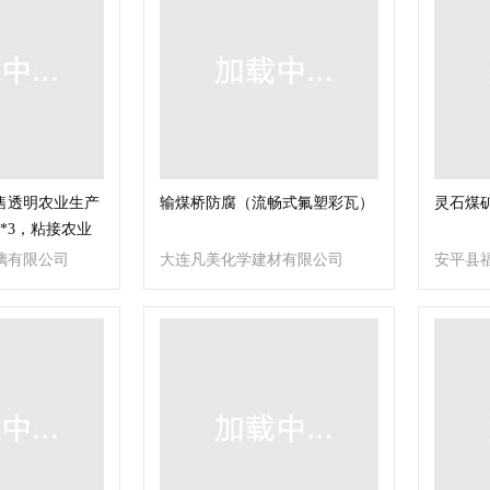
售透明农业生产
输煤桥防腐（流畅式氟塑彩瓦）
灵石煤
*3，粘接农业
缝
璃有限公司
大连凡美化学建材有限公司
安平县
司