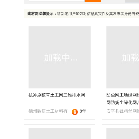
建材网温馨提示：
请新老用户加强对信息真实性及其发布者身份与资
抗冲刷植草土工网三维排水网
防尘网工地绿网
网防扬尘绿化网
保网
德州致辰土工材料有
8年
安平县锋精丝网
限公司
有限公司福州分