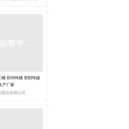
桶 郑州吨桶 荥阳吨罐
生产厂家
玛塑业有限公司