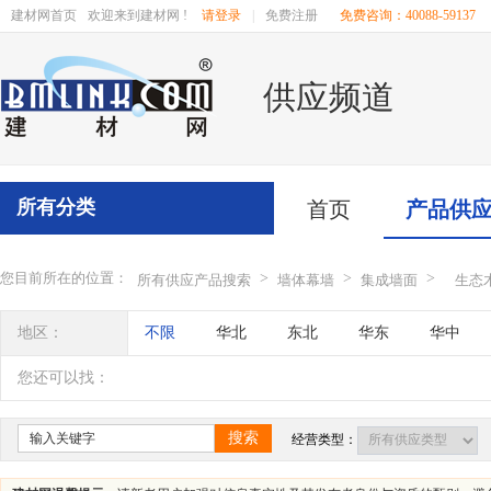
建材网首页
欢迎来到建材网 !
请登录
|
免费注册
免费咨询：40088-59137
供应频道
所有分类
首页
产品供
您目前所在的位置：
>
>
>
所有供应产品搜索
墙体幕墙
集成墙面
生态
地区：
不限
华北
东北
华东
华中
辽宁
吉林
黑龙江
内蒙古
江苏
您还可以找：
四川
海南
贵州
云南
西藏
搜索
经营类型：