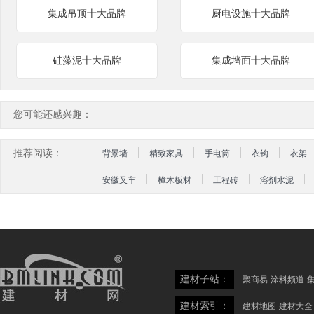
集成吊顶十大品牌
厨电设施十大品牌
硅藻泥十大品牌
集成墙面十大品牌
您可能还感兴趣：
推荐阅读：
背景墙
精致家具
手电筒
衣钩
衣架
安徽叉车
樟木板材
工程砖
溶剂水泥
建材子站：
聚商易
涂料频道
建材索引：
建材地图
建材大全