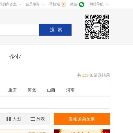
我的商务室
会员服务
手机站
微信
网站导航
搜索
企业
共
339
条筛选结果
重庆
河北
山西
河南
湖南
广东
广西
江西
香港
澳门
大图
列表
发布紧急采购