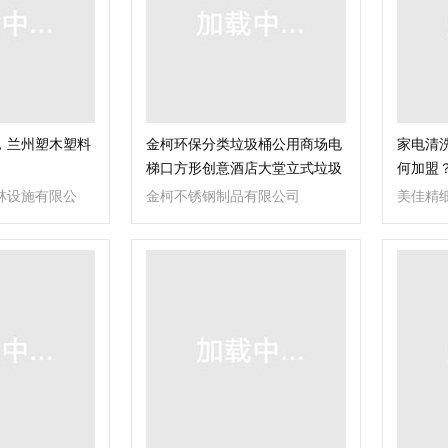
，兰州塑木塑料
金柯环保分类垃圾桶公用商场电
家电清
梯口方形创意酒店大堂立式垃圾
何加盟
箱
林设施有限公
金柯不锈钢制品有限公司
美佳精
司