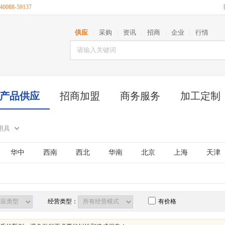
088-59137
供应
采购
资讯
招商
企业
行情
|
|
|
|
|
产品供应
招商加盟
商务服务
加工定制
用具
华中
西南
西北
华南
北京
上海
天津
古
江苏
山东
安徽
浙江
福建
湖北
西藏
陕西
甘肃
青海
宁夏
新疆
台湾
经营类型：
有价格