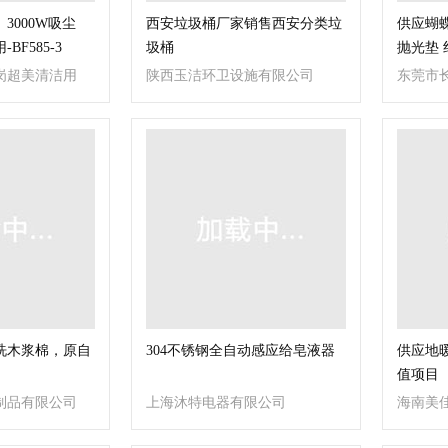
3000W吸尘
西安垃圾桶厂家销售西安分类垃
供应蝴蝶
F585-3
圾桶
抛光垫 
岗超美清洁用
陕西玉洁环卫设施有限公司
东莞市
公司
洗木浆棉，原自
304不锈钢全自动感应给皂液器
供应地
值项目
制品有限公司
上海沐特电器有限公司
海南美