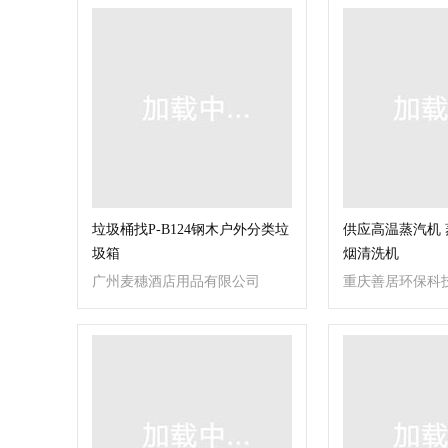
垃圾桶找P-B124钢木户外分类垃
供应高温蒸汽机 
圾箱
烟清洗机
广州麦穗酒店用品有限公司
重庆善居环保科