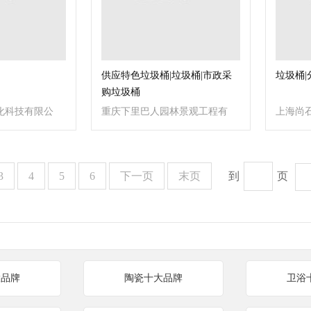
供应特色垃圾桶|垃圾桶|市政采
垃圾桶
购垃圾桶
化科技有限公
重庆下里巴人园林景观工程有
上海尚
限公司
司
3
4
5
6
下一页
末页
到
页
大品牌
陶瓷十大品牌
卫浴