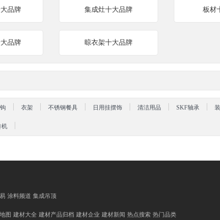
十大品牌
集成灶十大品牌
板材
十大品牌
晾衣架十大品牌
钩
衣架
不锈钢餐具
日用挂摆饰
清洁用品
SKF轴承
砖机
易
涂料频道
集成吊顶
地图
建材大全
建材产品归档
建材企业
建材新闻
热点搜索
热门品类