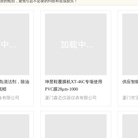
质的甄别，避免引起不必要的纠纷和造成损失！
青岛清洁剂，除油
坤昱鞋覆膜机XT-46C专项使用
供应智
底蜡
PVC膜28μm-1000
备有限公司
厦门森态仪器仪表有限公司
厦门市