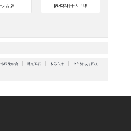
十大品牌
防水材料十大品牌
装饰压花玻璃
抛光玉石
木器底漆
空气滤芯挖掘机