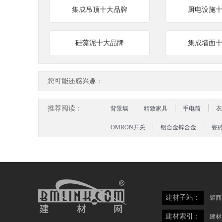
集成吊顶十大品牌
厨电设施
硅藻泥十大品牌
集成墙面
您可能还感兴趣：
推荐阅读：
背景墙
精致家具
手电筒
衣
OMRON开关
铝合金锌合金
瓷
建材子站：
聚商
建材索引：
建材