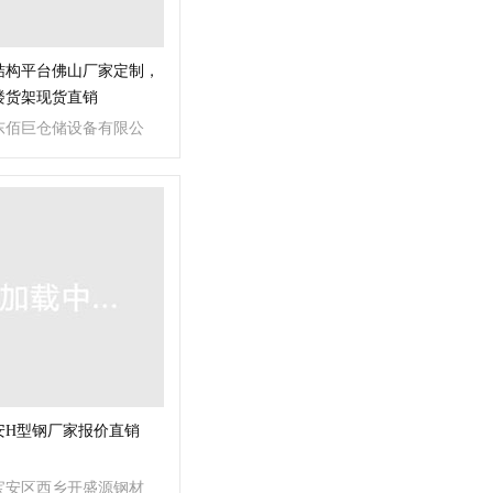
结构平台佛山厂家定制，
楼货架现货直销
东佰巨仓储设备有限公
安H型钢厂家报价直销
宝安区西乡开盛源钢材