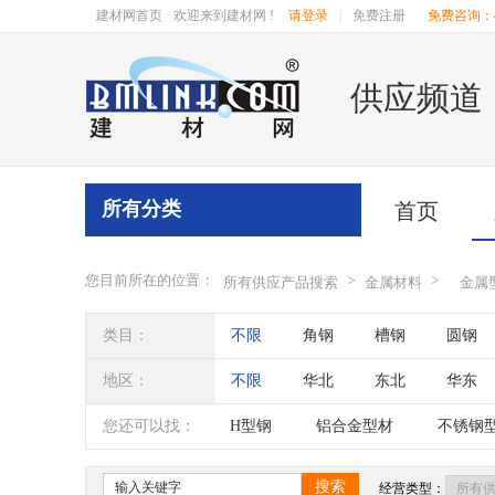
建材网首页
欢迎来到建材网 !
请登录
|
免费注册
免费咨询：40
供应频道
所有分类
首页
您目前所在的位置：
>
>
所有供应产品搜索
金属材料
金属
类目：
不限
角钢
槽钢
圆钢
门窗型材
建筑铝型材
铝合
地区：
不限
华北
东北
华东
辽宁
吉林
黑龙江
内蒙
您还可以找：
H型钢
铝合金型材
不锈钢
四川
海南
贵州
云南
搜索
经营类型：