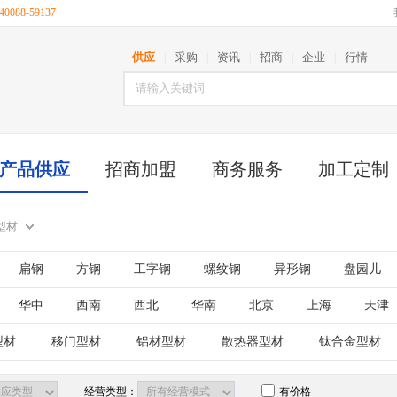
088-59137
供应
采购
资讯
招商
企业
行情
|
|
|
|
|
产品供应
招商加盟
商务服务
加工定制
型材
扁钢
方钢
工字钢
螺纹钢
异形钢
盘园儿
金箱
华中
西南
西北
华南
北京
上海
天津
古
江苏
山东
安徽
浙江
福建
湖北
型材
移门型材
铝材型材
散热器型材
钛合金型材
西藏
陕西
甘肃
青海
宁夏
新疆
台湾
经营类型：
有价格