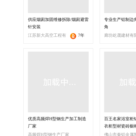
供应烟囱加固维修拆除/烟囱避雷
专业生产铝制边
针安装
角
江苏新大高空工程有
7年
廊坊屹晟建材有
限公司
司
优质高频焊H型钢生产加工制造
百王名家浴室柜
厂家
衣柜型材瓷砖橱
高频焊H型钢生产厂家
佛山市秦铝金属