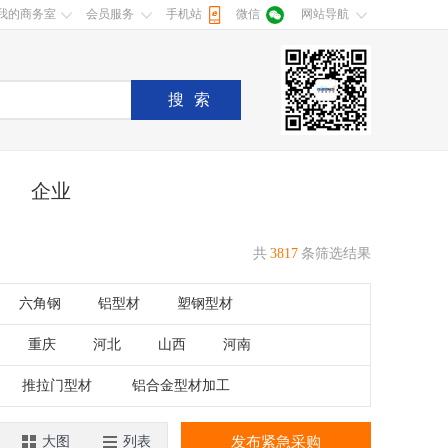
我的商务室
会员服务
手机站
微信
网站导航
搜索
企业
共
3817
条筛选结果
六角钢
铝型材
塑钢型材
重庆
河北
山西
河南
湖南
广东
广西
江西
推拉门型材
铝合金型材加工
香港
澳门
大图
列表
发布紧急采购