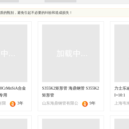
质的甄别，避免引起不必要的纠纷和造成损失！
CrMnSiA合金
S355K2矩形管 海鼎钢管 S355K2
力士乐减速
专用
矩形管
I=10:1
有限
3年
山东海鼎钢管有限公
9年
上海韦
司
限公司