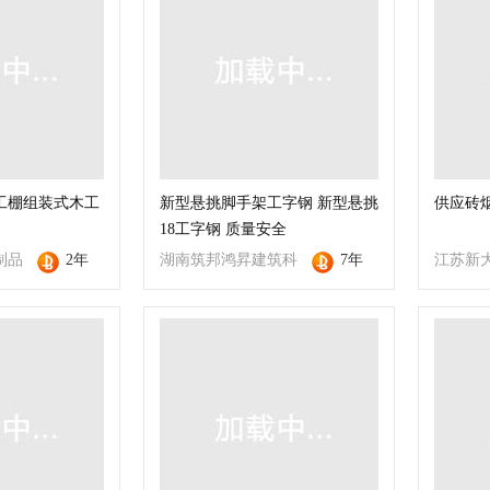
工棚组装式木工
新型悬挑脚手架工字钢 新型悬挑
供应砖
18工字钢 质量安全
制品
2年
湖南筑邦鸿昇建筑科
7年
江苏新
公司
技有限公司
限公司