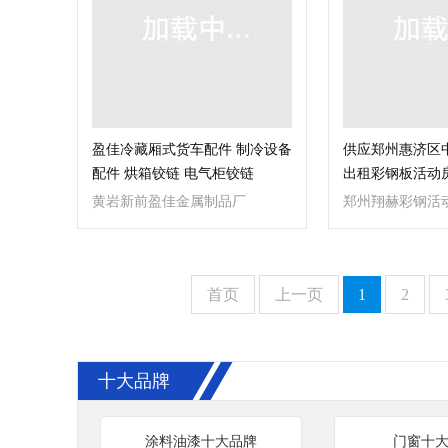
盈佳冷藏厢式货车配件 制冷设备
供应郑州惠济区
配件 烘箱铰链 电气柜铰链
出租彩钢板活动
黄岩新前盈佳金属制品厂
郑州翔赫彩钢活
首页
上一页
1
2
十大品牌
涂料油漆十大品牌
门窗十