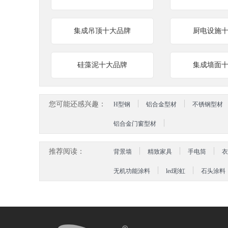
集成吊顶十大品牌
厨电设施
硅藻泥十大品牌
集成墙面
您可能还感兴趣：
H型钢
铝合金型材
不锈钢型材
铝合金门窗型材
推荐阅读：
背景墙
精致家具
手电筒
衣
无机功能涂料
led彩虹
石头涂料