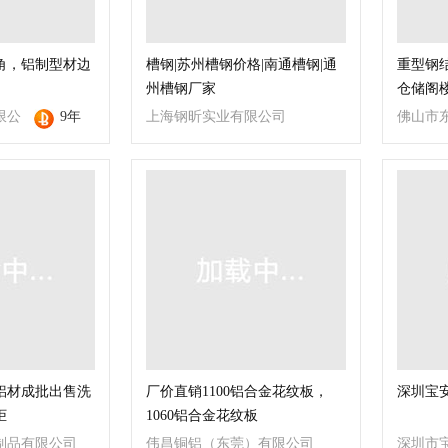
角，铝制型材边
槽钢|苏州槽钢价格|南通槽钢|通
重型钢
州槽钢厂家
仓储阁
限公
9年
上海钢昕实业有限公司
佛山市
司
铝材成批出售洗
厂价直销1100铝合金花纹板，
深圳宝
柜
1060铝合金花纹板
制品有限公司
伟昌铜铝（东莞）有限公司
深圳市