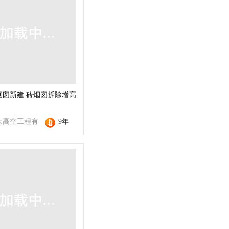
烟囱新建 砖烟囱拆除增高
大高空工程有
9年