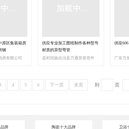
中原区集装箱房
供应专业加工图纸制作各种型号
供应606
房钢
材质的异型弯管
动房有限公司
孟村回族自治县万通异形管件
广东万
厂
3
4
5
6
下一页
末页
到
页
大品牌
陶瓷十大品牌
卫浴