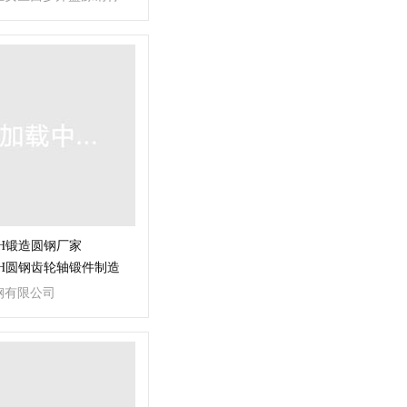
MoH锻造圆钢厂家
MoH圆钢齿轮轴锻件制造
钢有限公司