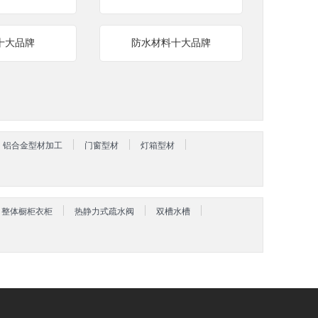
十大品牌
防水材料十大品牌
铝合金型材加工
门窗型材
灯箱型材
整体橱柜衣柜
热静力式疏水阀
双槽水槽