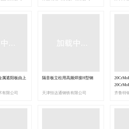
经营部
金属遮阳板由上
隔音板立柱用高频焊接H型钢
20Cr
20Cr
术有限公司
天津恒达通钢铁有限公司
齐鲁特