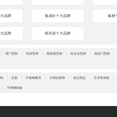
十大品牌
集成灶十大品牌
板材
十大品牌
晾衣架十大品牌
移门型材
铝材型材
散热器型材
钛合金型材
推拉门型材
钩
衣架
不锈钢餐具
日用挂摆饰
清洁用品
艺术装饰板
不锈钢格板