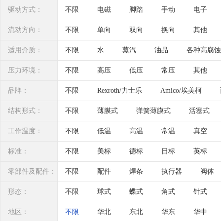
置)：
驱动方式：
不限
电磁
脚踏
手动
电子
流动方向：
不限
单向
双向
换向
其他
适用介质：
不限
水
蒸汽
油品
各种高腐蚀
压力环境：
不限
高压
低压
常压
其他
品牌：
不限
Rexroth/力士乐
Amico/埃美柯
Honeywell/霍尼韦尔
AirTac/亚德客
SEI
结构形式：
不限
薄膜式
弹簧薄膜式
活塞式
HUGONG/沪工
皇冠
豪能
晨正
工作温度：
不限
低温
高温
常温
真空
标准：
不限
美标
德标
日标
英标
零部件及配件：
不限
配件
焊条
执行器
阀体
形态：
不限
球式
蝶式
角式
针式
地区：
不限
华北
东北
华东
华中