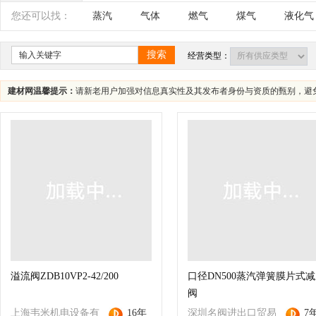
辽宁
吉林
黑龙江
内蒙古
江苏
您还可以找：
蒸汽
气体
燃气
煤气
液化气
四川
海南
贵州
云南
西藏
搜索
经营类型：
建材网温馨提示：
请新老用户加强对信息真实性及其发布者身份与资质的甄别，避
溢流阀ZDB10VP2-42/200
口径DN500蒸汽弹簧膜片式
阀
上海韦米机电设备有
16年
深圳名阀进出口贸易
7