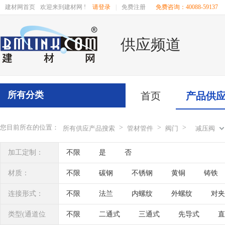
建材网首页
欢迎来到建材网 !
请登录
|
免费注册
免费咨询：40088-59137
供应频道
所有分类
首页
产品供
您目前所在的位置：
>
>
>
所有供应产品搜索
管材管件
阀门
减压阀
加工定制：
不限
是
否
材质：
不限
碳钢
不锈钢
黄铜
铸铁
PPR
衬氟
其他
PP
ABS
连接形式：
不限
法兰
内螺纹
外螺纹
对夹
类型(通道位
不限
二通式
三通式
先导式
直