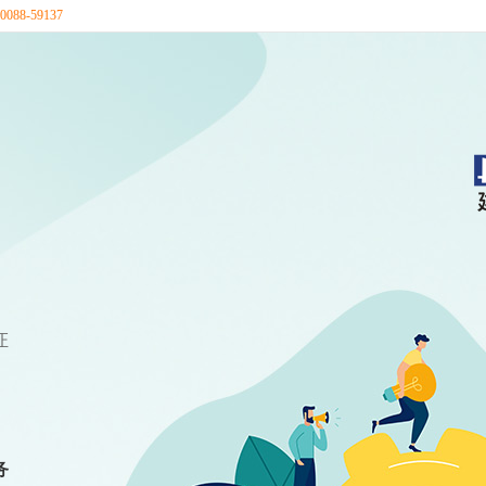
88-59137
证
务