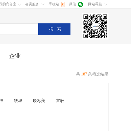
我的商务室
会员服务
手机站
微信
网站导航
搜索
企业
共
187
条筛选结果
神
牧城
欧标美
富轩