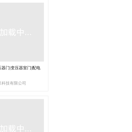
器门|变压器室门|配电
旦科技有限公司