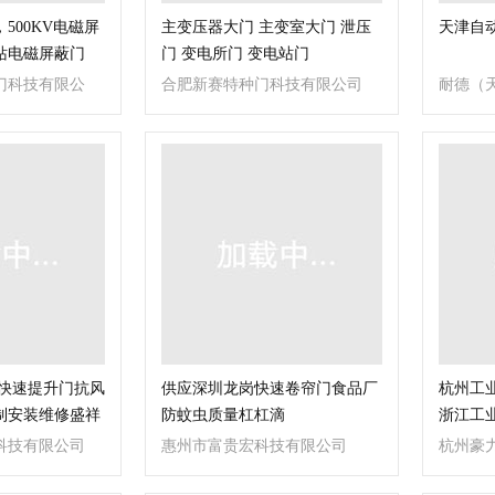
500KV电磁屏
主变压器大门 主变室大门 泄压
天津自
站电磁屏蔽门
门 变电所门 变电站门
门科技有限公
合肥新赛特种门科技有限公司
耐德（
 快速提升门抗风
供应深圳龙岗快速卷帘门食品厂
杭州工
制安装维修盛祥
防蚊虫质量杠杠滴
浙江工
科技有限公司
惠州市富贵宏科技有限公司
杭州豪