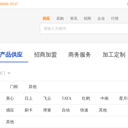
088-59137
供应
采购
资讯
招商
企业
行情
|
|
|
|
|
产品供应
招商加盟
商务服务
加工定制
业门
门框
其他
美心
日上
飞云
TATA
红鹤
中南
星月
大田
兄弟木门
博森特彩窗
晟邦
感应
刷卡
弹簧
自动
快速
其他
其他