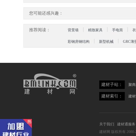
您可能还感兴趣：
推荐阅读：
背景墙
精致家具
手电筒
衣
彩钢房钢结构
新型机械
GRC薄
建材子站：
聚商
建材索引：
建材
关于我们
建材通服务
建材网
版权所有 2000-2