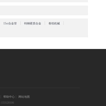
15cr合金管
钨钢硬质合金
卷纸机械
帮助中心
网站地图
3120106