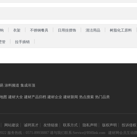
钩
衣架
不锈钢餐具
日用挂摆饰
清洁用品
树脂化工原料
壁管
拉手插销
易
涂料频道
集成吊顶
地图
建材大全
建材产品归档
建材企业
建材新闻
热点搜索
热门品类
网站建设
诚聘英才
友情链接
联系方式
隐私声明
版权声明
投诉侵权
022 服务热线：0571-89938887 请与我们联系:Service@BMlink.com
建材网会员互动群:15