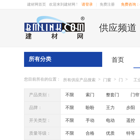
建材网首页
欢迎来到建材网 !
请登录
|
免费注册
免费咨询：40
供应频道
所有分类
首页
您目前所在的位置：
>
>
>
所有供应产品搜索
门窗
门
工
产品类别：
不限
索门
整套门
门帘
品牌：
不限
盼盼
王力
步阳
昂尊
卡诺
罗兰德式
金
开关类型：
不限
手动
电动
遥控
质量等级：
不限
合格
优质
特等