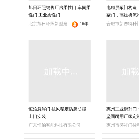
旭日环照销售厂房柔性门 车间柔
电磁屏蔽门构造，
性门 工业柔性门
蔽门，高压换流
北京旭日环照新型建
16年
合肥市新赛特种
材有限公司
司
恒泊悬浮门 抗风稳定防爬防撞
惠州工业滑升门
上门安装
坚固耐用厂家定
广东恒泊智能科技有限公司
惠州市盛祥门控