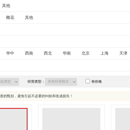
其他
雕花
其他
华中
西南
西北
华南
北京
上海
天津
古
江苏
山东
安徽
浙江
福建
湖北
西藏
陕西
甘肃
青海
宁夏
新疆
台湾
经营类型：
有价格
质的甄别，避免引起不必要的纠纷和造成损失！