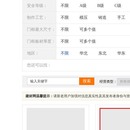
安全等级：
不限
A级
B级
C级
制作工艺：
不限
模压
铸造
手工
门框最大尺寸：
不限
可多个值
门框板材厚度：
不限
可多个值
地区：
不限
华北
东北
华东
辽宁
吉林
黑龙江
内蒙
您还可以找：
四川
海南
贵州
云南
搜索
经营类型：
建材网温馨提示：
请新老用户加强对信息真实性及其发布者身份与资