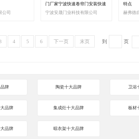
门厂家宁波快速卷帘门安装快速
特点
门厂
限公司
宁波安晟门业科技有限公司
赫弗德
限公司
3
4
5
6
下一页
末页
到
页
大品牌
陶瓷十大品牌
卫浴
十大品牌
集成灶十大品牌
板材
十大品牌
晾衣架十大品牌