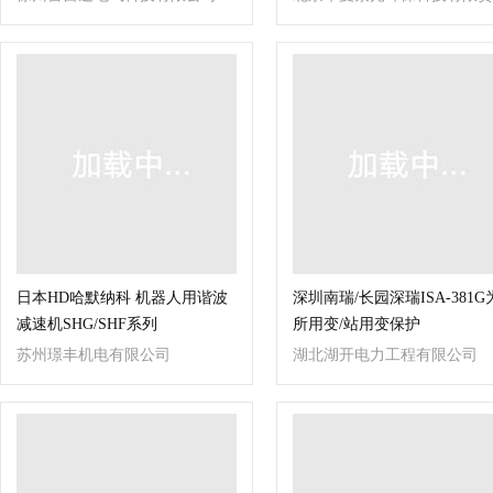
任公司天津办事处
日本HD哈默纳科 机器人用谐波
深圳南瑞/长园深瑞ISA-381G
减速机SHG/SHF系列
所用变/站用变保护
苏州璟丰机电有限公司
湖北湖开电力工程有限公司