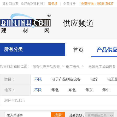
建材网首页
欢迎来到建材网 !
请登录
|
免费注册
免费咨询：40088-59137
供应频道
所有分类
首页
产品供
您目前所在的位置：
>
>
所有供应产品搜索
电工电气
电器电工成套设备
类目：
不限
电子产品制造设备
电焊
电工
地区：
不限
华北
东北
华东
华中
辽宁
吉林
黑龙江
内蒙古
江苏
您还可以找：
四川
海南
贵州
云南
西藏
搜索
经营类型：