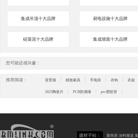
集成吊顶十大品牌
厨电设施十大品牌
硅藻泥十大品牌
集成墙面十大品牌
您可能还感兴趣：
推荐阅读：
背景墙
精致家具
手电筒
衣钩
衣架
2025陶瓷片
PCB防潮漆
pvc塑筋管
建材子站：
聚商易
涂料频道